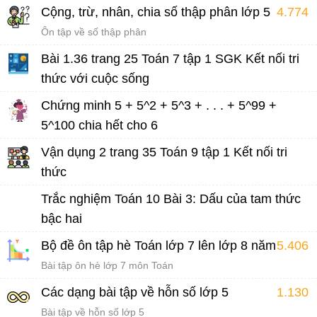
Chuyên đề Toán lớp 9 luyện thi vào lớp 10
Cộng, trừ, nhân, chia số thập phân lớp 5
4.774
Ôn tập về số thập phân
Bài 1.36 trang 25 Toán 7 tập 1 SGK Kết nối tri
thức với cuộc sống
Giải Toán 7 Kết nối tri thức
Chứng minh 5 + 5^2 + 5^3 + . . . + 5^99 +
5^100 chia hết cho 6
Bài tập Toán lớp 6
Vận dụng 2 trang 35 Toán 9 tập 1 Kết nối tri
thức
Giải Toán 9 Kết nối tri thức tập 1 Bài 5
Trắc nghiệm Toán 10 Bài 3: Dấu của tam thức
bậc hai
Trắc nghiệm Toán 10 CD bài 3
Bộ đề ôn tập hè Toán lớp 7 lên lớp 8 năm 2026
5.406
Bài tập ôn hè lớp 7 môn Toán
Các dạng bài tập về hỗn số lớp 5
1.130
Bài tập về hỗn số lớp 5