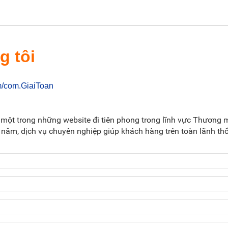
g tôi
m/com.GiaiToan