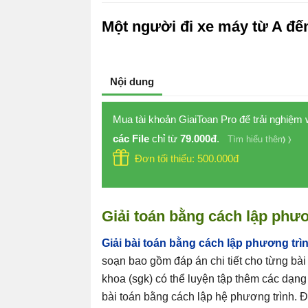
Một người đi xe máy từ A đế
Nội dung
Mua tài khoản GiaiToan Pro để trải nghiệm
các File
chỉ từ
79.000đ
.
Tìm hiểu thêm
Đơn tối thiểu: 500.000đ
Giải toán bằng cách lập phươ
Giải bài toán bằng cách lập phương tr
soạn bao gồm đáp án chi tiết cho từng bài 
khoa (sgk) có thể luyện tập thêm các dạng
bài toán bằng cách lập hệ phương trình. Đ