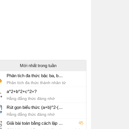
Mới nhất trong tuần
Phân tích đa thức bậc ba, bậc bốn thành nhân tử
Phân tích đa thức thành nhân tử
a^2+b^2+c^2=?
Hằng đẳng thức đáng nhớ
Rút gọn biểu thức (a+b)^2-(a-b)^2
Hằng đẳng thức đáng nhớ
45
Giải bài toán bằng cách lập phương trình lớp 8 Toán phần trăm