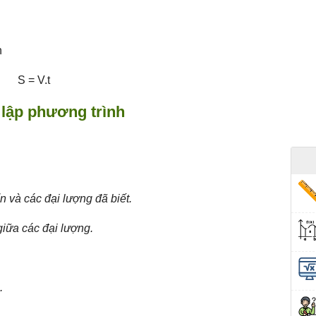
g
n
S = V.t
 lập phương trình
n và các đại lượng đã biết.
iữa các đại lượng.
.