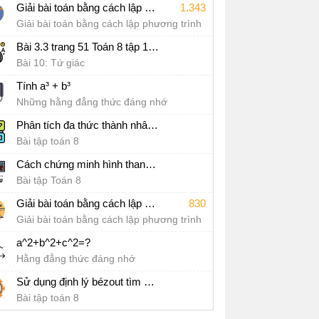
Giải bài toán bằng cách lập phương trình lớp 8 Toán chuyển động
1.343
Giải bài toán bằng cách lập phương trình
Bài 3.3 trang 51 Toán 8 tập 1 sách Kết nối tri thức
Bài 10: Tứ giác
Tính a³ + b³
Những hằng đẳng thức đáng nhớ
Phân tích đa thức thành nhân tử bằng phương pháp hệ số bất định
Bài tập toán 8
Cách chứng minh hình thang cân
Bài tập Toán 8
Giải bài toán bằng cách lập phương trình lớp 8 Toán năng suất
830
Giải bài toán bằng cách lập phương trình
a^2+b^2+c^2=?
Hằng đẳng thức đáng nhớ
Sử dụng định lý bézout tìm số dư
Bài tập toán 8