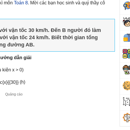
 kì môn
Toán 8
. Mời các bạn học sinh và quý thầy cô
với vận tốc 30 km/h. Đến B người đó làm
với vận tốc 24 km/h. Biết thời gian tổng
uãng đường AB.
ướng dẫn giải
 kiện x > 0)
(h)