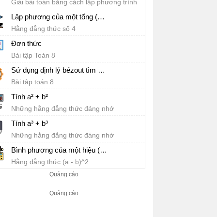
Giải bài toán bằng cách lập phương trình
Lập phương của một tổng (a + b)³
Hằng đẳng thức số 4
Đơn thức
Bài tập Toán 8
Sử dụng định lý bézout tìm số dư
Bài tập toán 8
Tính a² + b²
Những hằng đẳng thức đáng nhớ
Tính a³ + b³
Những hằng đẳng thức đáng nhớ
Bình phương của một hiệu (a − b)²
Hằng đẳng thức (a - b)^2