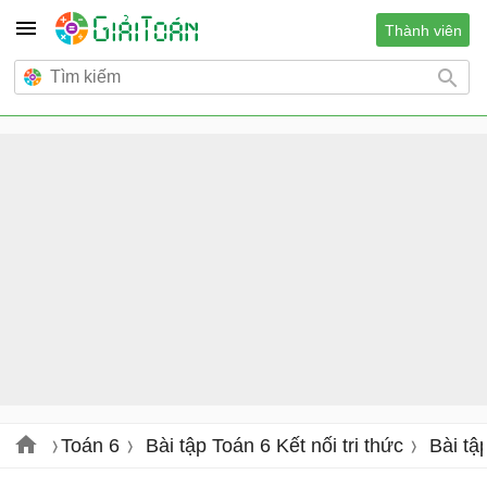
Thành viên
Toán 6
Bài tập Toán 6 Kết nối tri thức
Bài tậ