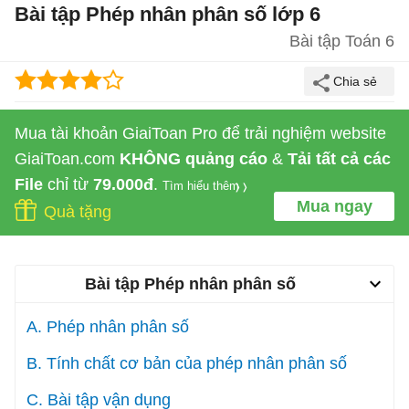
Bài tập Phép nhân phân số lớp 6
Bài tập Toán 6
Mua tài khoản GiaiToan Pro để trải nghiệm website
GiaiToan.com
KHÔNG quảng cáo
&
Tải tất cả các
File
chỉ từ
79.000đ
.
Tìm hiểu thêm
Mua ngay
Quà tặng
Bài tập Phép nhân phân số
A. Phép nhân phân số
B. Tính chất cơ bản của phép nhân phân số
C. Bài tập vận dụng