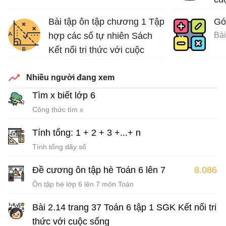
Bài tập ôn tập chương 1 Tập
Gó
hợp các số tự nhiên Sách
Bài
Kết nối tri thức với cuộc
sống
Nhiều người đang xem
Bài tập Toán lớp 6 Sách Kết nối tri thức với cuộc sống
Tìm x biết lớp 6
Công thức tìm x
Tính tổng: 1 + 2 + 3 +...+ n
Tính tổng dãy số
Đề cương ôn tập hè Toán 6 lên 7
8.086
Ôn tập hè lớp 6 lên 7 môn Toán
Bài 2.14 trang 37 Toán 6 tập 1 SGK Kết nối tri
thức với cuộc sống