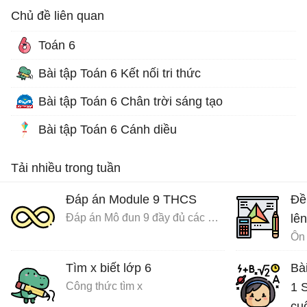
Chủ đề liên quan
Toán 6
Bài tập Toán 6 Kết nối tri thức
Bài tập Toán 6 Chân trời sáng tạo
Bài tập Toán 6 Cánh diều
Tải nhiều trong tuần
Đáp án Module 9 THCS
Đề
Đáp án Mô đun 9 đầy đủ các môn
lên
Ôn 
Tìm x biết lớp 6
Bà
Công thức tìm x
1 S
cu