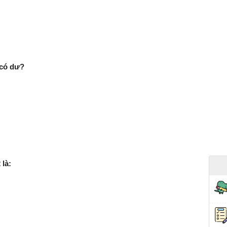
 có dư?
 là: