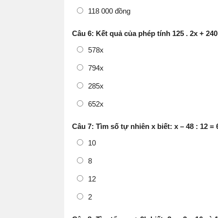
118 000 đồng
Câu 6: Kết quả của phép tính 125 . 2x + 240 .
578x
794x
285x
652x
Câu 7: Tìm số tự nhiên x biết: x – 48 : 12 = 
10
8
12
2