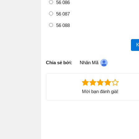
56 086
56 087
56 088
K
Chia sẻ bởi:
Nhân Mã
Mời bạn đánh giá!