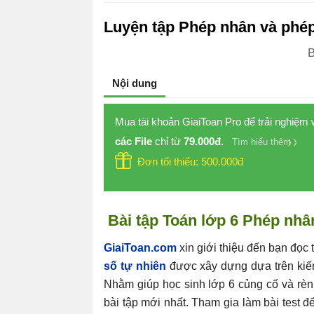
Luyện tập Phép nhân và phép
B
Nội dung
Mua tài khoản GiaiToan Pro để trải nghiệm
các File
chỉ từ
79.000đ
.
Tìm hiểu thêm
Đơn tối thiểu: 500.000đ
Bài tập Toán lớp 6 Phép nhâ
GiaiToan.com
xin giới thiệu đến bạn đọc t
số tự nhiên
được xây dựng dựa trên kiến
Nhằm giúp học sinh lớp 6 củng cố và rèn 
bài tập mới nhất. Tham gia làm bài test 