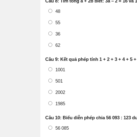
Câu 8: Tìm tổng a + 2b biết: 3a – 2 = 16 và 1
48
55
36
62
Câu 9: Kết quả phép tính 1 + 2 + 3 + 4 + 5 +
1001
501
2002
1985
Câu 10: Biểu diễn phép chia 56 093 : 123 dư
56 085