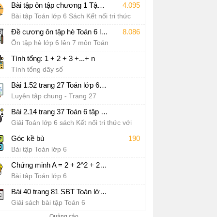
Bài tập ôn tập chương 1 Tập hợp các số tự nhiên Sách Kết nối tri thức với cuộc sống
4.095
Bài tập Toán lớp 6 Sách Kết nối tri thức
với cuộc sống
Đề cương ôn tập hè Toán 6 lên 7
8.086
Ôn tập hè lớp 6 lên 7 môn Toán
Tính tổng: 1 + 2 + 3 +...+ n
Tính tổng dãy số
Bài 1.52 trang 27 Toán lớp 6 tập 1 SGK Kết nối tri thức với cuộc sống
Luyện tập chung - Trang 27
Bài 2.14 trang 37 Toán 6 tập 1 SGK Kết nối tri thức với cuộc sống
Giải Toán lớp 6 sách Kết nối tri thức với
cuộc sống
Góc kề bù
190
Bài tập Toán lớp 6
Chứng minh A = 2 + 2^2 + 2^3 + 2^4 +…+ 2^97+ 2^98 + 2^99 chia hết cho 7
Bài tập Toán lớp 6
Bài 40 trang 81 SBT Toán lớp 6 - CD
Giải sách bài tập Toán 6