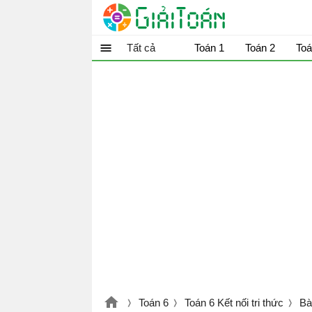
Tất cả
Toán 1
Toán 2
Toá
Toán 6
Toán 6 Kết nối tri thức
Bà