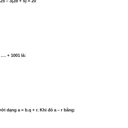
25 – 3(2b + 5) = 20
 …. + 1001 là:
ới dạng a = b.q + r. Khi đó a – r bằng: