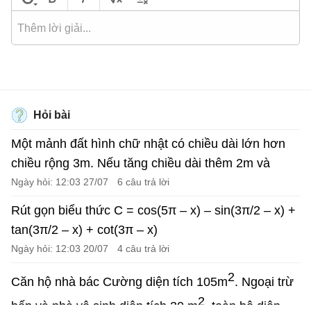
Hỏi bài
Một mảnh đất hình chữ nhật có chiều dài lớn hơn
chiều rộng 3m. Nếu tăng chiều dài thêm 2m và
giảm chiều rộng 1m thì diện tích mảnh đất không
Ngày hỏi: 12:03 27/07
6 câu trả lời
đổi. Tính chiều dài và chiều rộng ban đầu của mảnh
Rút gọn biểu thức C = cos(5π – x) – sin(3π/2 – x) +
đất.
tan(3π/2 – x) + cot(3π – x)
Ngày hỏi: 12:03 20/07
4 câu trả lời
2
Căn hộ nhà bác Cường diện tích 105m
. Ngoại trừ
2
bếp và nhà vệ sinh diện tích 30 m
, toàn bộ diện