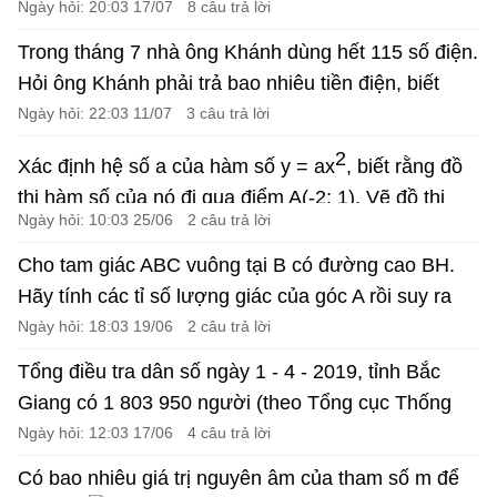
Ngày hỏi: 20:03 17/07
8 câu trả lời
2
tích sàn còn lại được lát gỗ như sau: 18m
được lát
Trong tháng 7 nhà ông Khánh dùng hết 115 số điện.
2
bằng gỗ loại 1 giá 350 nghìn đồng/m
, phần còn lại
Hỏi ông Khánh phải trả bao nhiêu tiền điện, biết
2
lát bằng gỗ loại 2 có giá 170 nghìn đồng/m
. Công
đơn giá điện như sau:
Ngày hỏi: 22:03 11/07
3 câu trả lời
2
Giá tiền cho 50 số đầu tiên là 1 678 đồng/số
lát là 30 nghìn đồng/m
2
Xác định hệ số a của hàm số y = ax
, biết rằng đồ
Giá tiền cho 50 số tiếp theo (từ số 51 đến số 100) là
Viết biểu thức tính tổng chi phí bác Cường cần trả
thị hàm số của nó đi qua điểm A(-2; 1). Vẽ đồ thị
1 734 đồng/số
để lát sàn căn hộ như trên. Tính giá trị của biểu
Ngày hỏi: 10:03 25/06
2 câu trả lời
của hàm số đó.
Giá tiền cho 100 số tiếp theo (từ số 101 đến số 200)
thức đó.
Cho tam giác ABC vuông tại B có đường cao BH.
là 2 014 đồng/số
Hãy tính các tỉ số lượng giác của góc A rồi suy ra
các tỉ số lượng giác của góc C (làm tròn kết quả
Ngày hỏi: 18:03 19/06
2 câu trả lời
đến chữ số thập phân thứ hai) nếu biết:
Tổng điều tra dân số ngày 1 - 4 - 2019, tỉnh Bắc
a) AB = 9cm; BH = 5,4cm
Giang có 1 803 950 người (theo Tổng cục Thống
b) BC=13cm; CH=12cm
kê). Biết rằng hai lần số dân tỉnh Bắc Giang kém
Ngày hỏi: 12:03 17/06
4 câu trả lời
dân số Thanh Hóa 32 228 người. Tính số dân tỉnh
Có bao nhiêu giá trị nguyên âm của tham số m để
Thanh Hóa.