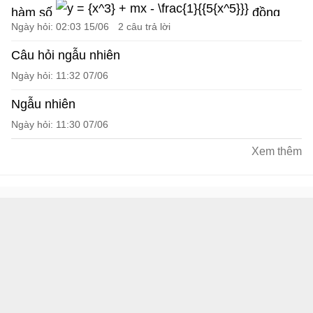
hàm số
đồng
Ngày hỏi: 02:03 15/06
2 câu trả lời
biến trên khoảng (0; +∞)?
A. 5
B. 3
Câu hỏi ngẫu nhiên
C. 0
D. 4
Ngày hỏi: 11:32 07/06
Ngẫu nhiên
Ngày hỏi: 11:30 07/06
Xem thêm