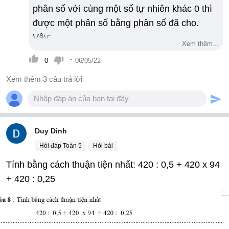
phân số với cùng một số tự nhiên khác 0 thì
được một phân số bằng phân số đã cho.
Vậy:
Xem thêm...
Nếu nhân cả tử số và mẫu số của phân số
·
0
06/05/22
1/3 với 4 thì được phân số 4/12 (không thỏa
Xem thêm 3 câu trả lời
mãn)
Nếu nhân cả tử số và mẫu số của phân số
1/3 với 5 thì được phân số 5/15 (không thỏa
mãn)
Duy Dinh
Nếu nhân cả tử số và mẫu số của phân số
Hỏi đáp Toán 5
Hỏi bài
1/3 với 6 thì được phân số 6/18 (không thỏa
Tính bằng cách thuận tiện nhất: 420 : 0,5 + 420 x 94
mãn)
+ 420 : 0,25
Nếu nhân cả tử số và mẫu số của phân số
1/3 với 7 thì được phân số 7/21 (không thỏa
mãn)
Nếu nhân cả tử số và mẫu số của phân số