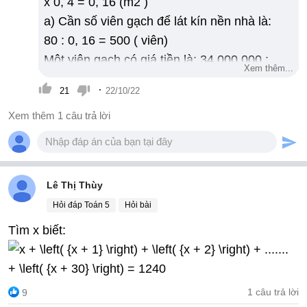
x 0, 4 = 0, 16 (m2 )
a) Cần số viên gạch để lát kín nền nhà là:
80 : 0, 16 = 500 ( viên)
Một viên gạch có giá tiền là: 34 000 000 :
Xem thêm...
500 = 68 000 ( đồng)
·
21
22/10/22
b) Số tiền cần trả để lát phòng là: 45 000 x
Xem thêm 1 câu trả lời
80 = 3 600 000 ( đồng)
Lê Thị Thùy
Hỏi đáp Toán 5
Hỏi bài
Tìm x biết:
1 câu trả lời
9