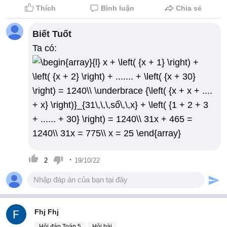
Thích
Bình luận
Chia sẻ
Biết Tuốt
Ta có:
·
2
19/10/22
Fhj Fhj
Hỏi đáp Toán 5
Hỏi bài