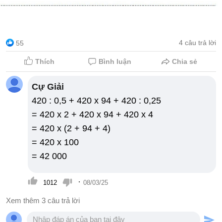
1/3 với 8 thì được phân số 8/24 (không thỏa
mãn)
Nếu nhân cả tử số và mẫu số của phân số
4 câu trả lời
55
1/3 với 9 thì được phân số 9/27 (không thỏa
Thích
Bình luận
Chia sẻ
mãn)
Vậy số các phân số thỏa mãn yêu cầu đề
Cự Giải
bài là 30 – 6 = 24 phân số.
420 : 0,5 + 420 x 94 + 420 : 0,25
Đáp án đúng là 24 phân số nhé!
= 420 x 2 + 420 x 94 + 420 x 4
Bài này lập được tất cả là 24 phân số.
= 420 x (2 + 94 + 4)
= 420 x 100
= 42 000
·
1012
08/03/25
Xem thêm 3 câu trả lời