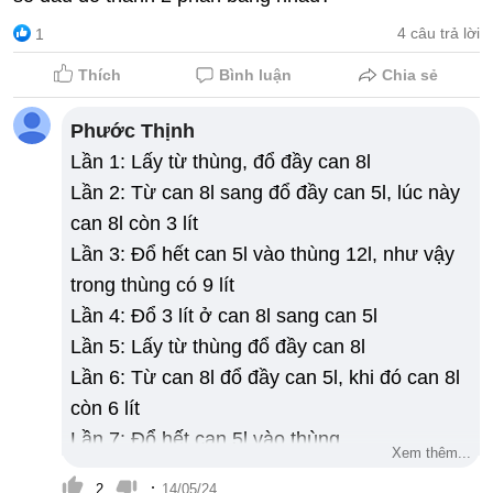
4 câu trả lời
1
Thích
Bình luận
Chia sẻ
Phước Thịnh
Lần 1: Lấy từ thùng, đổ đầy can 8l
Lần 2: Từ can 8l sang đổ đầy can 5l, lúc này
can 8l còn 3 lít
Lần 3: Đổ hết can 5l vào thùng 12l, như vậy
trong thùng có 9 lít
Lần 4: Đổ 3 lít ở can 8l sang can 5l
Lần 5: Lấy từ thùng đổ đầy can 8l
Lần 6: Từ can 8l đổ đầy can 5l, khi đó can 8l
còn 6 lít
Lần 7: Đổ hết can 5l vào thùng.
Xem thêm...
Vậy có 6 lít trong can 8l và 6 lít trong thùng
·
2
14/05/24