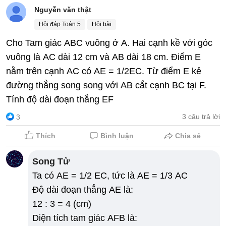
Thời gian để cả 3 tổ cùng làm xong công
Nguyễn văn thật
việc là:
Hỏi đáp Toán 5
Hỏi bài
1 : 1/10 = 10 (phút)
Cho Tam giác ABC vuông ở A. Hai cạnh kề với góc
Đáp số: 10 phút.
vuông là AC dài 12 cm và AB dài 18 cm. Điểm E
nằm trên cạnh AC có AE = 1/2EC. Từ điểm E kẻ
đường thẳng song song với AB cắt cạnh BC tại F.
Tính độ dài đoạn thẳng EF
3 câu trả lời
3
Thích
Bình luận
Chia sẻ
Song Tử
Ta có AE = 1/2 EC, tức là AE = 1/3 AC
Độ dài đoạn thẳng AE là:
12 : 3 = 4 (cm)
Diện tích tam giác AFB là: