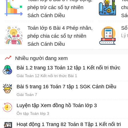
phép trừ các số tự nhiên
ch
Sách Cánh Diều
Sá
Lý thuyết Toán lớp 6 Sách Cánh Diều
Toán lớp 6 Bài 4 Phép nhân,
Số
phép chia các số tự nhiên
Lý 
Sách Cánh Diều
Lý thuyết Toán lớp 6 Sách Cánh Diều
Nhiều người đang xem
Bài 1.2 trang 13 Toán 12 tập 1 Kết nối tri thức
Giải Toán 12 Kết nối tri thức Bài 1
Bài 5 trang 16 Toán 7 tập 1 SGK Cánh Diều
Giải Toán 7
Luyện tập Xem đồng hồ Toán lớp 3
Ôn tập Toán lớp 3
Hoạt động 1 Trang 82 Toán 8 Tập 1 Kết nối tri