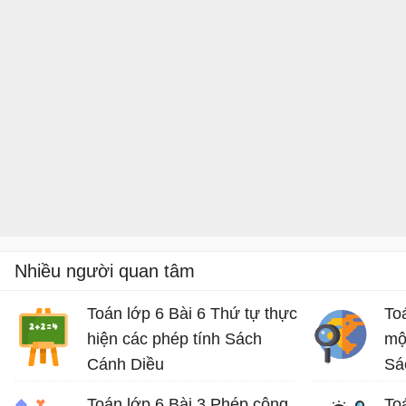
Nhiều người quan tâm
Toán lớp 6 Bài 6 Thứ tự thực
To
hiện các phép tính Sách
mộ
Cánh Diều
Sá
Lý thuyết Toán lớp 6 Sách Cánh Diều
Toán lớp 6 Bài 3 Phép cộng,
To