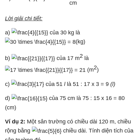
cm
Lời giải chi tiết:
a)
của 30 kg là
(kg)
2
b)
của 17 m
là
2
(m
)
c)
của 51
l
là 51 : 17 x 3 = 9
(l)
d)
của 75 cm là 75 : 15 x 16 = 80
(cm)
Ví dụ 2:
Một sân trường có chiều dài 120 m, chiều
rộng bằng
chiều dài. Tính diện tích của
sân trường đó.