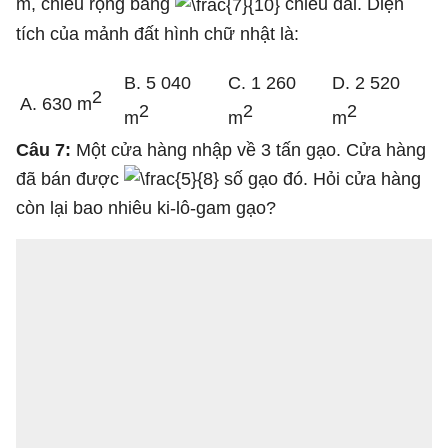
m, chiều rộng bằng
chiều dài. Diện
tích của mảnh đất hình chữ nhật là:
B. 5 040
C. 1 260
D. 2 520
2
A. 630 m
2
2
2
m
m
m
Câu 7:
Một cửa hàng nhập về 3 tấn gạo. Cửa hàng
đã bán được
số gạo đó. Hỏi cửa hàng
còn lại bao nhiêu ki-lô-gam gạo?