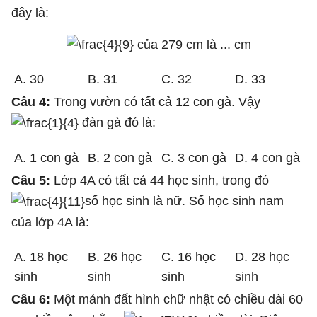
đây là:
của 279 cm là ... cm
A. 30
B. 31
C. 32
D. 33
Câu 4:
Trong vườn có tất cả 12 con gà. Vậy
đàn gà đó là:
A. 1 con gà
B. 2 con gà
C. 3 con gà
D. 4 con gà
Câu 5:
Lớp 4A có tất cả 44 học sinh, trong đó
số học sinh là nữ. Số học sinh nam
của lớp 4A là:
A. 18 học
B. 26 học
C. 16 học
D. 28 học
sinh
sinh
sinh
sinh
Câu 6:
Một mảnh đất hình chữ nhật có chiều dài 60