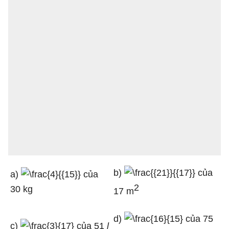
b)
của
a)
của
2
30 kg
17 m
d)
của 75
c)
của 51
l