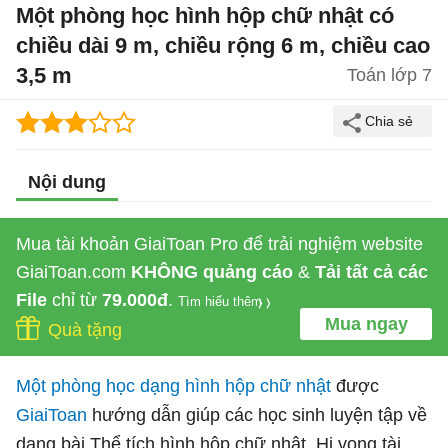
Một phòng học hình hộp chữ nhật có
chiều dài 9 m, chiều rộng 6 m, chiều cao
3,5 m
Toán lớp 7
Nội dung
Mua tài khoản GiaiToan Pro để trải nghiệm website
GiaiToan.com
KHÔNG quảng cáo
&
Tải tất cả các
File
chỉ từ
79.000đ
.
Tìm hiểu thêm
Mua ngay
Quà tặng
Một phòng học dạng hình hộp chữ nhật
được
GiaiToan
hướng dẫn giúp các học sinh luyện tập về
dạng bài Thể tích hình hộp chữ nhật. Hi vọng tài