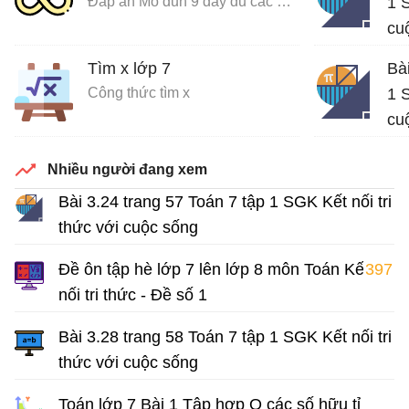
Đáp án Mô đun 9 đầy đủ các môn
1 S
cu
Giả
Tìm x lớp 7
Bà
Công thức tìm x
1 S
cu
Giả
Nhiều người đang xem
Bài 3.24 trang 57 Toán 7 tập 1 SGK Kết nối tri
thức với cuộc sống
Giải Toán 7 Kết nối tri thức
Đề ôn tập hè lớp 7 lên lớp 8 môn Toán Kết
397
nối tri thức - Đề số 1
Bài tập hè lớp 7 môn Toán có đáp án
Bài 3.28 trang 58 Toán 7 tập 1 SGK Kết nối tri
thức với cuộc sống
Giải Toán 7 Kết nối tri thức
Toán lớp 7 Bài 1 Tập hợp Q các số hữu tỉ