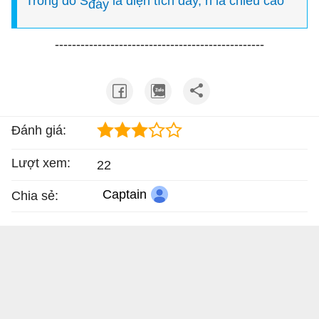
Trong đó S
là diện tích đáy, h là chiều cao
đáy
-------------------------------------------------
Đánh giá:
Lượt xem:
22
Captain
Chia sẻ: