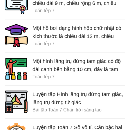
chiều dài 9 m, chiều rộng 6 m, chiều
Toán lớp 7
cao 3,5 m
Một hồ bơi dạng hình hộp chữ nhật có
kích thước là chiều dài 12 m, chiều
Toán lớp 7
rộng 5 m
Một hình lăng trụ đứng tam giác có độ
dài cạnh bên bằng 10 cm, đáy là tam
Toán lớp 7
giác
Luyện tập Hình lăng trụ đứng tam giác,
lăng trụ đứng tứ giác
Bài tập Toán 7 Chân trời sáng tạo
Luyện tập Toán 7 Số vô tỉ. Căn bậc hai