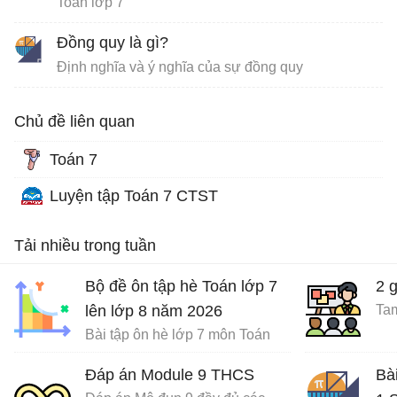
Toán lớp 7
Đồng quy là gì?
Định nghĩa và ý nghĩa của sự đồng quy
Chủ đề liên quan
Toán 7
Luyện tập Toán 7 CTST
Tải nhiều trong tuần
Bộ đề ôn tập hè Toán lớp 7
2 
lên lớp 8 năm 2026
Tam
Bài tập ôn hè lớp 7 môn Toán
Đáp án Module 9 THCS
Bà