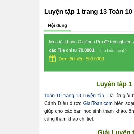
Luyện tập 1 trang 13 Toán 1
Nội dung
Mua tài khoản GiaiToan Pro để trải nghiệm
các File
chỉ từ
79.000đ
.
Tìm hiểu thêm
Đơn tối thiểu: 500.000đ
Luyện tập 1
Toán 10 trang 13 Luyện tập 1
là lời giải
Cánh Diều được
GiaiToan.com
biên soạn
giúp cho các bạn học sinh tham khảo, ôn
cùng tham khảo chi tiết.
Giải Luyện 