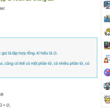
au:
i là tập hợp rỗng, kí hiệu là ∅.
o, cũng có thể có một phần tử, có nhiều phần tử, có
 R
G
= ∅.