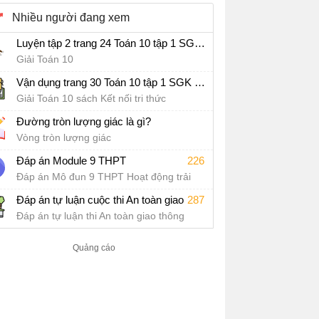
Nhiều người đang xem
Luyện tập 2 trang 24 Toán 10 tập 1 SGK Kết nối tri thức với cuộc sống
Giải Toán 10
Vận dụng trang 30 Toán 10 tập 1 SGK Kết nối tri thức với cuộc sống
Giải Toán 10 sách Kết nối tri thức
Đường tròn lượng giác là gì?
Vòng tròn lượng giác
Đáp án Module 9 THPT
226
Đáp án Mô đun 9 THPT Hoạt động trải
nghiệm, hướng nghiệp
287
Đáp án tự luận cuộc thi An toàn giao thông cho nụ cười ngày mai 2022 cấp THPT
Đáp án tự luận thi An toàn giao thông
2022 cấp THPT