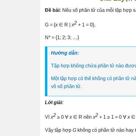
Đề bài:
Nêu số phần tử của mỗi tập hợp s
2
G
=
{
x
∈ R |
x
+ 1 = 0},
N* = {1; 2; 3; …}
Hướng dẫn:
Tập hợp không chứa phần tử nào được gọ
Một tập hợp có thể không có phần tử nà
vô số phần tử.
Lời giải:
2
2
Vì
x
≥ 0 ∀
x
∈ R nên
x
+ 1 ≥ 1 > 0 ∀
x
∈
Vậy tập hợp
G
không có phần tử nào hay