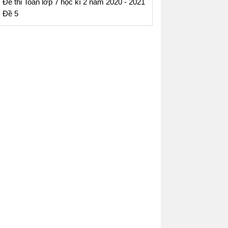
Đề thi Toán lớp 7 học kì 2 năm 2020 - 2021
Đề 5