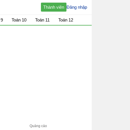
Thành viên
Đăng nhập
 9
Toán 10
Toán 11
Toán 12