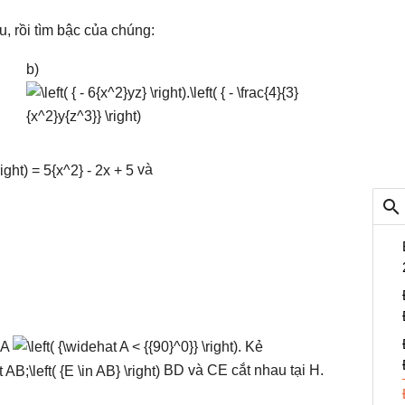
u, rồi tìm bậc của chúng:
b)
và
 A
. Kẻ
BD và CE cắt nhau tại H.