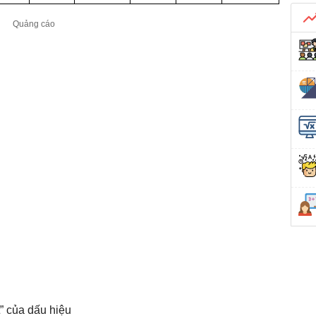
t” của dấu hiệu