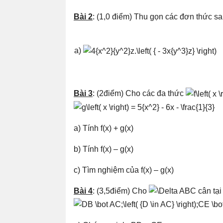
Bài 2
: (1,0 điểm) Thu gọn các đơn thức sa
a)
Bài 3
: (2điểm) Cho các đa thức
a) Tính f(x) + g(x)
b) Tính f(x) – g(x)
c) Tìm nghiệm của f(x) – g(x)
Bài 4
: (3,5điểm) Cho
cân tại