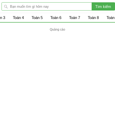
n 3
Toán 4
Toán 5
Toán 6
Toán 7
Toán 8
Toán