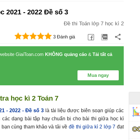
ọc 2021 - 2022 Đề số 3
Đề thi Toán lớp 7 học kì 2
3 Đánh giá
 website GiaiToan.com
KHÔNG quảng cáo
&
Tải tất cả
Mua ngay
tra học kì 2 Toán 7
1 - 2022 - Đề số 3
là tài liệu được biên soạn giúp các
 các dạng bài tập hay chuẩn bị cho bài thi giữa học kì
c bạn cùng tham khảo và tải về
đề thi giữa kì 2 lớp 7
đạt