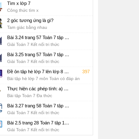
Tìm x lớp 7
Công thức tìm x
2 góc tương ứng là gì?
Tam giác bằng nhau
Bài 3.24 trang 57 Toán 7 tập 1 SGK Kết nối tri thức với cuộc sống
Giải Toán 7 Kết nối tri thức
Bài 3.25 trang 57 Toán 7 tập 1 SGK Kết nối tri thức với cuộc sống
Giải Toán 7 Kết nối tri thức
Đề ôn tập hè lớp 7 lên lớp 8 môn Toán Kết nối tri thức - Đề số 1
397
Bài tập hè lớp 7 môn Toán có đáp án
Thực hiện các phép tính: a) 3x(x^2 - 5x + 7); b) (x + 4)(- x^2 + 6x + 5)
Bài tập Toán 7 Đa thức
Bài 3.27 trang 58 Toán 7 tập 1 SGK Kết nối tri thức với cuộc sống
Giải Toán 7 Kết nối tri thức
Bài 2.5 trang 28 Toán 7 tập 1 SGK Kết nối tri thức với cuộc sống
Giải Toán 7 Kết nối tri thức