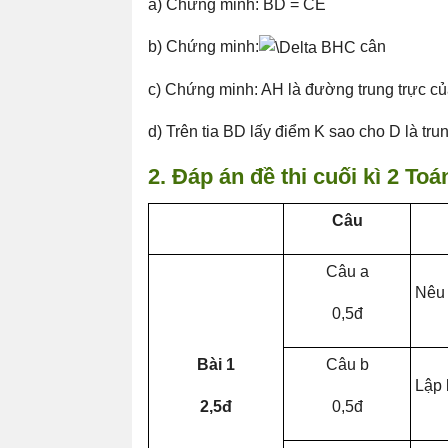
a) Chứng minh: BD = CE
b) Chứng minh:
cân
c) Chứng minh: AH là đường trung trực c
d) Trên tia BD lấy điểm K sao cho D là t
2. Đáp án đề thi cuối kì 2 Toá
Câu
Câu a
Nêu 
0,5đ
Bài 1
Câu b
Lập 
2,5đ
0,5đ