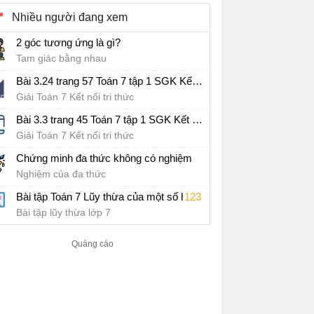
Nhiều người đang xem
2 góc tương ứng là gì?
Tam giác bằng nhau
Bài 3.24 trang 57 Toán 7 tập 1 SGK Kết nối tri thức với cuộc sống
Giải Toán 7 Kết nối tri thức
Bài 3.3 trang 45 Toán 7 tập 1 SGK Kết nối tri thức với cuộc sống
Giải Toán 7 Kết nối tri thức
Chứng minh đa thức không có nghiệm
Nghiệm của đa thức
123
Bài tập Toán 7 Lũy thừa của một số hữu tỉ
Bài tập lũy thừa lớp 7