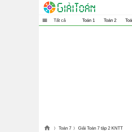
Tất cả
Toán 1
Toán 2
Toá
Toán 7
Giải Toán 7 tập 2 KNTT