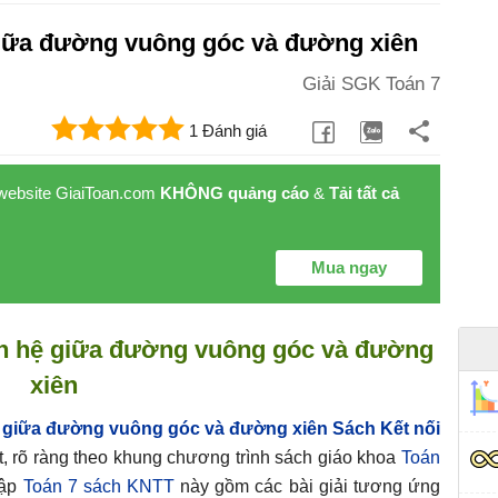
giữa đường vuông góc và đường xiên
Giải SGK Toán 7
1 Đánh giá
 website GiaiToan.com
KHÔNG quảng cáo
&
Tải tất cả
Mua ngay
uan hệ giữa đường vuông góc và đường
xiên
ệ giữa đường vuông góc và đường xiên Sách Kết nối
tiết, rõ ràng theo khung chương trình sách giáo khoa
Toán
tập
Toán 7 sách KNTT
này gồm các bài giải tương ứng