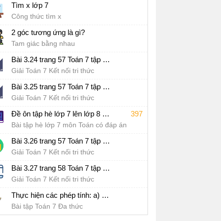
Tìm x lớp 7
Công thức tìm x
2 góc tương ứng là gì?
Tam giác bằng nhau
Bài 3.24 trang 57 Toán 7 tập 1 SGK Kết nối tri thức với cuộc sống
Giải Toán 7 Kết nối tri thức
Bài 3.25 trang 57 Toán 7 tập 1 SGK Kết nối tri thức với cuộc sống
Giải Toán 7 Kết nối tri thức
Đề ôn tập hè lớp 7 lên lớp 8 môn Toán Kết nối tri thức - Đề số 1
397
Bài tập hè lớp 7 môn Toán có đáp án
Bài 3.26 trang 57 Toán 7 tập 1 SGK Kết nối tri thức với cuộc sống
Giải Toán 7 Kết nối tri thức
Bài 3.27 trang 58 Toán 7 tập 1 SGK Kết nối tri thức với cuộc sống
Giải Toán 7 Kết nối tri thức
Thực hiện các phép tính: a) 3x(x^2 - 5x + 7); b) (x + 4)(- x^2 + 6x + 5)
Bài tập Toán 7 Đa thức