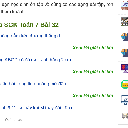
 bạn học sinh ôn tập và củng cố các dạng bài tập, rèn
 tham khảo!
ập SGK Toán 7 Bài 32
ông nằm trên đường thẳng d ...
Xem lời giải chi tiết
g ABCD có độ dài cạnh bằng 2 cm ...
Xem lời giải chi tiết
câu hỏi trong tình huống mở đầu ...
Xem lời giải chi tiết
h 9.11, ta thấy khi M thay đổi trên d ...