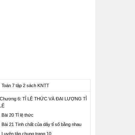
Toán 7 tập 2 sách KNTT
Chương 6: TỈ LỆ THỨC VÀ ĐẠI LƯỢNG TỈ
LỆ
Bài 20 Tỉ lệ thức
Bài 21 Tính chất của dãy tỉ số bằng nhau
Luyện tập chung trang 10