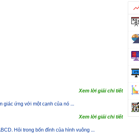
Xem lời giải chi tiết
 giác ứng với một cạnh của nó ...
Xem lời giải chi tiết
CD. Hỏi trong bốn đỉnh của hình vuông ...