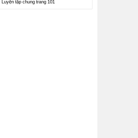
Luyện tập chung trang 101