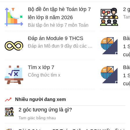
Bộ đề ôn tập hè Toán lớp 7
2 
lên lớp 8 năm 2026
Tam
Bài tập ôn hè lớp 7 môn Toán
Đáp án Module 9 THCS
Bà
Đáp án Mô đun 9 đầy đủ các môn
1 S
cu
Giả
Tìm x lớp 7
Bà
Công thức tìm x
1 S
cu
Giả
Nhiều người đang xem
2 góc tương ứng là gì?
Tam giác bằng nhau