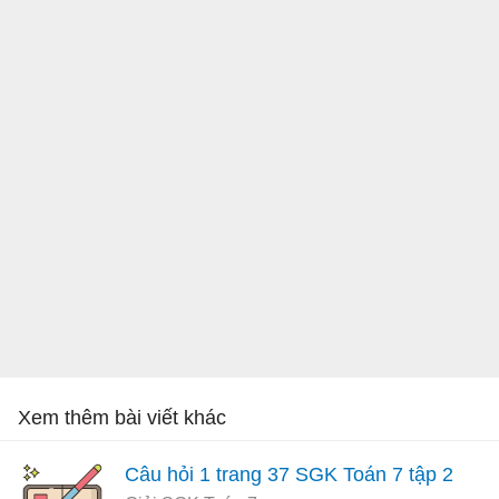
Xem thêm bài viết khác
Câu hỏi 1 trang 37 SGK Toán 7 tập 2