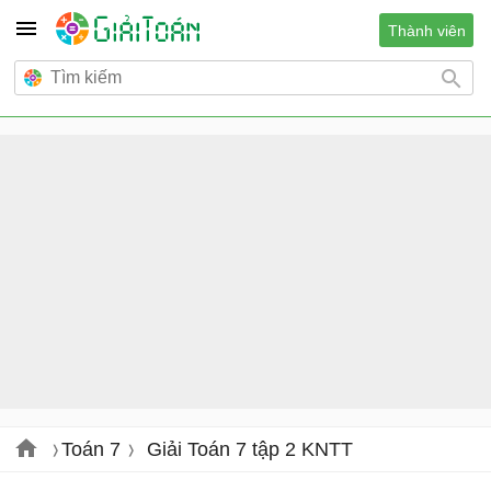
Thành viên
Toán 7
Giải Toán 7 tập 2 KNTT