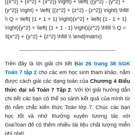
-----------------------------------------------------
Trên đây là lời giải chi tiết
Bài 26 trang 38 SGK
Toán 7 tập 2
cho các em học sinh tham khảo, nắm
được cách giải các dạng toán của
Chương 4 Biểu
thức đại số Toán 7 Tập 2
. Với lời giải hướng dẫn
chi tiết các bạn có thể so sánh kết quả của mình từ
đó nắm chắc kiến thức Toán lớp 7. Chúc các bạn
học tốt và nhớ thường xuyên tương tác với
GiaiToan để có thêm nhiều tài liệu chất lượng miễn
phí nhé!