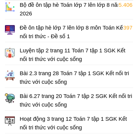
Bộ đề ôn tập hè Toán lớp 7 lên lớp 8 năm
5.406
2026
Bài tập ôn hè lớp 7 môn Toán
Đề ôn tập hè lớp 7 lên lớp 8 môn Toán Kết
397
nối tri thức - Đề số 1
Bài tập hè lớp 7 môn Toán có đáp án
Luyện tập 2 trang 11 Toán 7 tập 1 SGK Kết
nối tri thức với cuộc sống
Giải Toán 7 Kết nối tri thức
Bài 2.3 trang 28 Toán 7 tập 1 SGK Kết nối tri
thức với cuộc sống
Giải Toán 7 Kết nối tri thức
Bài 6.27 trang 20 Toán 7 tập 2 SGK Kết nối tri
thức với cuộc sống
Giải Toán 7 Kết nối tri thức
Hoạt động 3 trang 12 Toán 7 tập 1 SGK Kết
nối tri thức với cuộc sống
Giải Toán 7 Kết nối tri thức