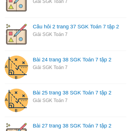
Giải SGK Toán 7
Câu hỏi 2 trang 37 SGK Toán 7 tập 2
Giải SGK Toán 7
Bài 24 trang 38 SGK Toán 7 tập 2
Giải SGK Toán 7
Bài 25 trang 38 SGK Toán 7 tập 2
Giải SGK Toán 7
Bài 27 trang 38 SGK Toán 7 tập 2