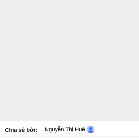
Nguyễn Thị Huê
Chia sẻ bởi: