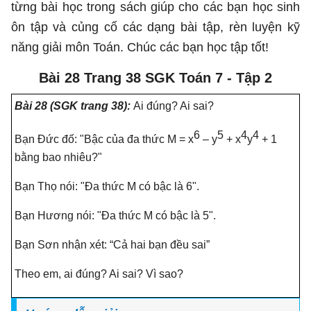
từng bài học trong sách giúp cho các bạn học sinh
ôn tập và củng cố các dạng bài tập, rèn luyện kỹ
năng giải môn Toán. Chúc các bạn học tập tốt!
Bài 28 Trang 38 SGK Toán 7 - Tập 2
Bài 28 (SGK trang 38):
Ai đúng? Ai sai?
6
5
4
4
Bạn Đức đố: "Bậc của đa thức M = x
– y
+ x
y
+ 1
bằng bao nhiêu?"
Bạn Thọ nói: "Đa thức M có bậc là 6".
Bạn Hương nói: "Đa thức M có bậc là 5".
Bạn Sơn nhận xét: “Cả hai bạn đều sai”
Theo em, ai đúng? Ai sai? Vì sao?