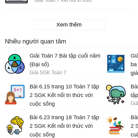
Giải Toán 7 Kết nối tri thức
Xem thêm
Nhiều người quan tâm
Giải Toán 7 Bài tập cuối năm
Gi
(Đại số)
ba
Giải SGK Toán 7
gi
Giả
Bài 6.15 trang 10 Toán 7 tập
Bà
2 SGK Kết nối tri thức với
tập
cuộc sống
Giả
Giải Toán 7 Kết nối tri thức
Bài 6.23 trang 18 Toán 7 tập
Bà
2 SGK Kết nối tri thức với
2 S
cuộc sống
cu