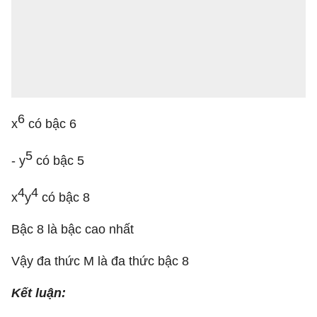
6
x
có bậc 6
5
- y
có bậc 5
4
4
x
y
có bậc 8
Bậc 8 là bậc cao nhất
Vậy đa thức M là đa thức bậc 8
Kết luận: