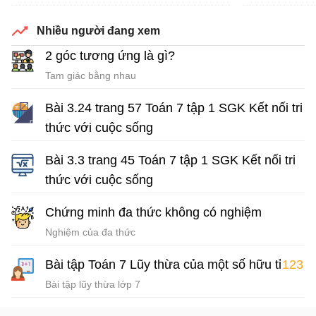
Giải Toán 7 Kết nối tri thức
Giả
Nhiều người đang xem
2 góc tương ứng là gì?
Tam giác bằng nhau
Bài 3.24 trang 57 Toán 7 tập 1 SGK Kết nối tri
thức với cuộc sống
Giải Toán 7 Kết nối tri thức
Bài 3.3 trang 45 Toán 7 tập 1 SGK Kết nối tri
thức với cuộc sống
Giải Toán 7 Kết nối tri thức
Chứng minh đa thức không có nghiệm
Nghiệm của đa thức
Bài tập Toán 7 Lũy thừa của một số hữu tỉ
123
Bài tập lũy thừa lớp 7