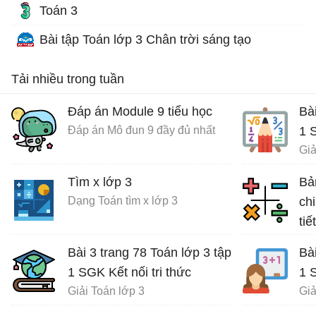
Toán 3
Bài tập Toán lớp 3 Chân trời sáng tạo
Tải nhiều trong tuần
Đáp án Module 9 tiểu học
Bài
Đáp án Mô đun 9 đầy đủ nhất
1 S
Giả
Tìm x lớp 3
Bả
Dạng Toán tìm x lớp 3
chi
tiết
Hệ
Bài 3 trang 78 Toán lớp 3 tập
Bài
1 SGK Kết nối tri thức
1 S
Giải Toán lớp 3
Giả