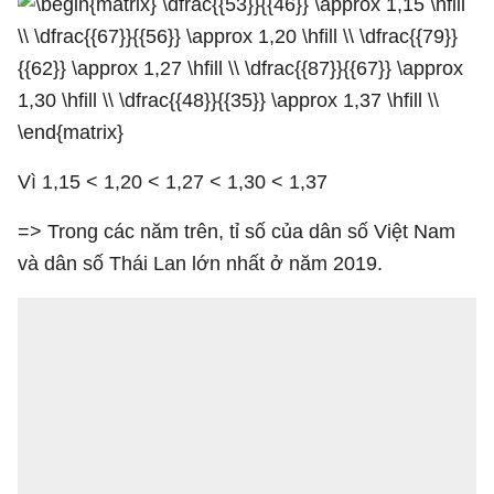
Vì 1,15 < 1,20 < 1,27 < 1,30 < 1,37
=> Trong các năm trên, tỉ số của dân số Việt Nam
và dân số Thái Lan lớn nhất ở năm 2019.