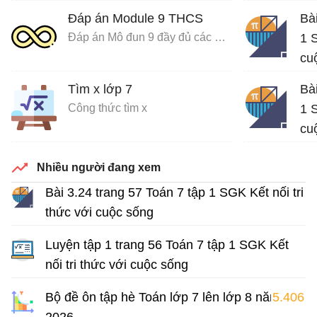
Đáp án Module 9 THCS
Bà
Đáp án Mô đun 9 đầy đủ các môn
1 S
cu
Giả
Tìm x lớp 7
Bà
Công thức tìm x
1 S
cu
Giả
Nhiều người đang xem
Bài 3.24 trang 57 Toán 7 tập 1 SGK Kết nối tri
thức với cuộc sống
Giải Toán 7 Kết nối tri thức
Luyện tập 1 trang 56 Toán 7 tập 1 SGK Kết
nối tri thức với cuộc sống
Giải Toán 7 Kết nối tri thức
Bộ đề ôn tập hè Toán lớp 7 lên lớp 8 năm
5.406
2026