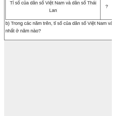
Tỉ số của dân số Việt Nam và dân số Thái
?
Lan
b) Trong các năm trên, tỉ số của dân số Việt Nam và 
nhất ở năm nào?