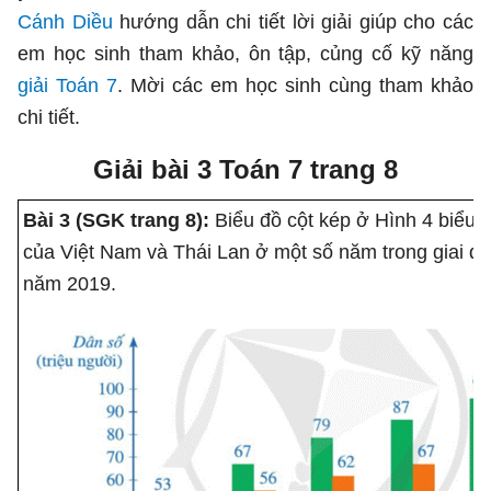
Cánh Diều
hướng dẫn chi tiết lời giải giúp cho các
em học sinh tham khảo, ôn tập, củng cố kỹ năng
giải Toán 7
. Mời các em học sinh cùng tham khảo
chi tiết.
Giải bài 3 Toán 7 trang 8
Bài 3 (SGK trang 8):
Biểu đồ cột kép ở Hình 4 biểu d
của Việt Nam và Thái Lan ở một số năm trong giai đ
năm 2019.