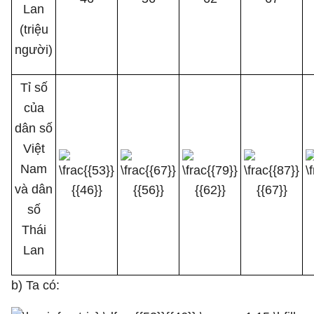
Lan
(triệu
người)
Tỉ số
của
dân số
Việt
Nam
và dân
số
Thái
Lan
b) Ta có: