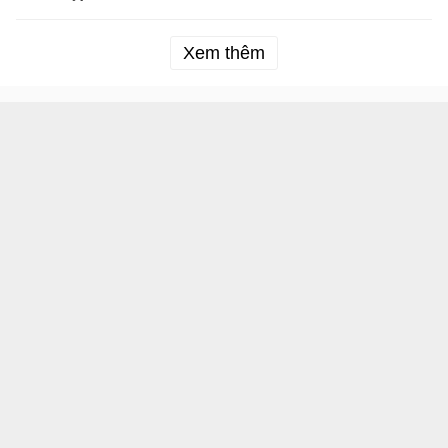
Xem thêm