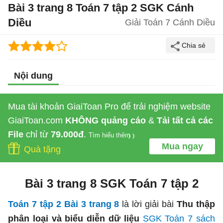
Bài 3 trang 8 Toán 7 tập 2 SGK Cánh
Diều
Giải Toán 7 Cánh Diều
Nội dung
Mua tài khoản GiaiToan Pro để trải nghiệm website
GiaiToan.com
KHÔNG quảng cáo
&
Tải tất cả các
File
chỉ từ
79.000đ
.
Tìm hiểu thêm
Mua ngay
Quà tặng
Bài 3 trang 8 SGK Toán 7 tập 2
Toán 7 tập 2 Bài 3 trang 8
là lời giải bài
Thu thập
phân loại và biểu diễn dữ liệu
SGK Toán 7 sách