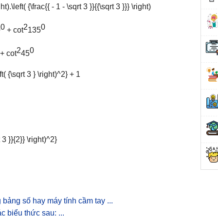
0
2
0
0
+ cot
135
2
0
+ cot
45
bảng số hay máy tính cầm tay ...
 biểu thức sau: ...