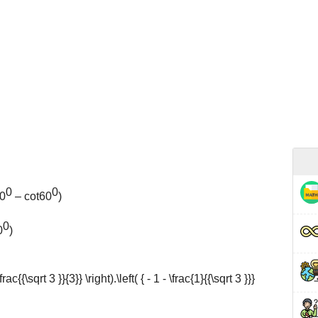
0
0
80
– cot60
)
0
0
)