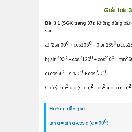
Giải bài 
Bài 3.1 (SGK trang 37):
Không dùng bảng 
sau:
0
0
0
a) (2sin30
+ cos135
– 3tan135
).(cos1
2
0
2
0
2
0
2
b) sin
90
+ cos
120
+ cos
0
– tan
6
0
0
2
0
c) cos60
. sin30
+ cos
30
2
2
2
2
Chú ý: sin
α = (sin α)
; cos
α = (cos α)
Hướng dẫn giải
0
tan α = sin α /cos α (α ≠ 90
)