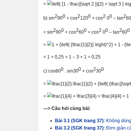
=
2
0
2
0
2
0
2
b) sin
90
+ cos
120
+ cos
0
– tan
6
2
0
2
0
2
0
2
0
= sin
90
+ cos
60
+ cos
0
– tan
60
=
= 1 + 0,25 + 1 – 3 + 1 = 0,25
0
0
2
0
c) cos60
. sin30
+ cos
30
=
=
---> Câu hỏi cùng bài:
Bài 3.1 (SGK trang 37):
Không dùng 
Bài 3.2 (SGK trang 37):
Đơn giản các