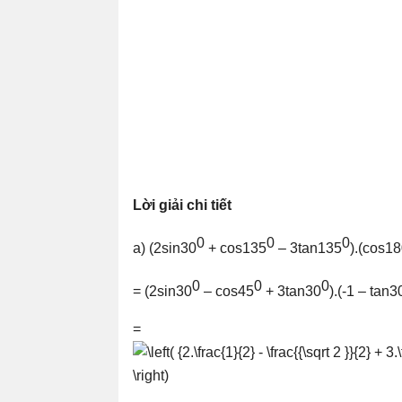
Lời giải chi tiết
0
0
0
a) (2sin30
+ cos135
– 3tan135
).(cos1
0
0
0
= (2sin30
– cos45
+ 3tan30
).(-1 – tan3
=