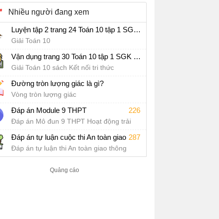
Nhiều người đang xem
Luyện tập 2 trang 24 Toán 10 tập 1 SGK Kết nối tri thức với cuộc sống
Giải Toán 10
Vận dụng trang 30 Toán 10 tập 1 SGK Kết nối tri thức với cuộc sống
Giải Toán 10 sách Kết nối tri thức
Đường tròn lượng giác là gì?
Vòng tròn lượng giác
Đáp án Module 9 THPT
226
Đáp án Mô đun 9 THPT Hoạt động trải
nghiệm, hướng nghiệp
287
Đáp án tự luận cuộc thi An toàn giao thông cho nụ cười ngày mai 2022 cấp THPT
Đáp án tự luận thi An toàn giao thông
2022 cấp THPT