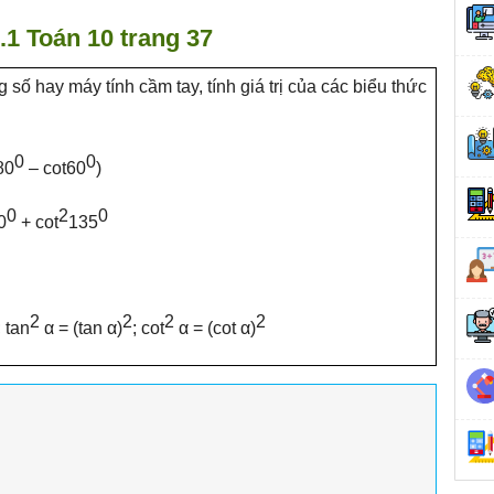
3.1 Toán 10 trang 37
số hay máy tính cầm tay, tính giá trị của các biểu thức
0
0
80
– cot60
)
0
2
0
0
+ cot
135
2
2
2
2
; tan
α = (tan α)
; cot
α = (cot α)