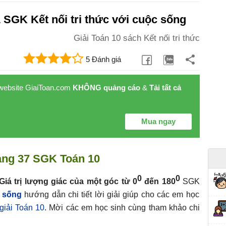
1 SGK Kết nối tri thức với cuộc sống
Giải Toán 10 sách Kết nối tri thức
5 Đánh giá
 website GiaiToan.com
KHÔNG quảng cáo
&
Tải tất cả
Mua ngay
rang 37 SGK Toán 10
0
0
Giá trị lượng giác của một góc từ 0
đến 180
SGK
c sống
hướng dẫn chi tiết lời giải giúp cho các em học
giải Toán 10
. Mời các em học sinh cùng tham khảo chi