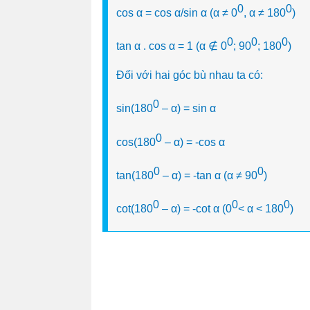
0
0
cos α = cos α/sin α (α ≠ 0
, α ≠ 180
)
0
0
0
tan α . cos α = 1 (α ∉ 0
; 90
; 180
)
Đối với hai góc bù nhau ta có:
0
sin(180
– α) = sin α
0
cos(180
– α) = -cos α
0
0
tan(180
– α) = -tan α (α ≠ 90
)
0
0
0
cot(180
– α) = -cot α (0
< α < 180
)