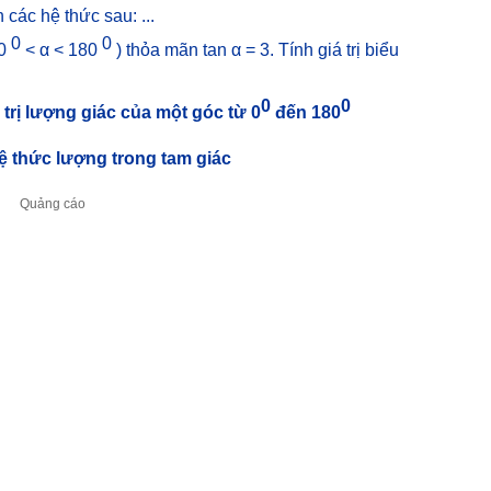
các hệ thức sau: ...
0
0
(0
< α < 180
) thỏa mãn tan α = 3. Tính giá trị biểu
0
0
 trị lượng giác của một góc từ 0
đến 180
Hệ thức lượng trong tam giác