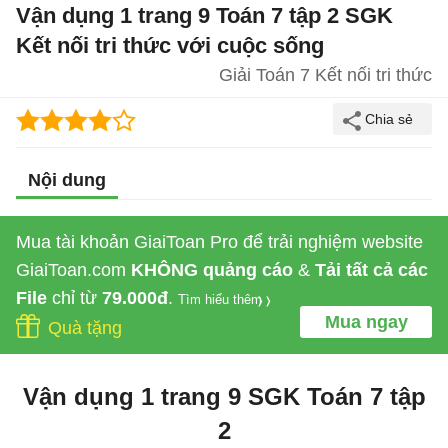
Vận dụng 1 trang 9 Toán 7 tập 2 SGK
Kết nối tri thức với cuộc sống
Giải Toán 7 Kết nối tri thức
Nội dung
Mua tài khoản GiaiToan Pro để trải nghiệm website
GiaiToan.com
KHÔNG quảng cáo
&
Tải tất cả các
File
chỉ từ
79.000đ
.
Tìm hiểu thêm
Mua ngay
Quà tặng
Vận dụng 1 trang 9 SGK Toán 7 tập
2