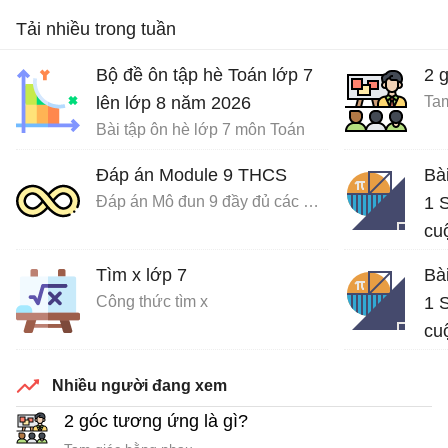
Tải nhiều trong tuần
Bộ đề ôn tập hè Toán lớp 7
2 
lên lớp 8 năm 2026
Tam
Bài tập ôn hè lớp 7 môn Toán
Đáp án Module 9 THCS
Bà
Đáp án Mô đun 9 đầy đủ các môn
1 S
cu
Giả
Tìm x lớp 7
Bà
Công thức tìm x
1 S
cu
Giả
Nhiều người đang xem
2 góc tương ứng là gì?