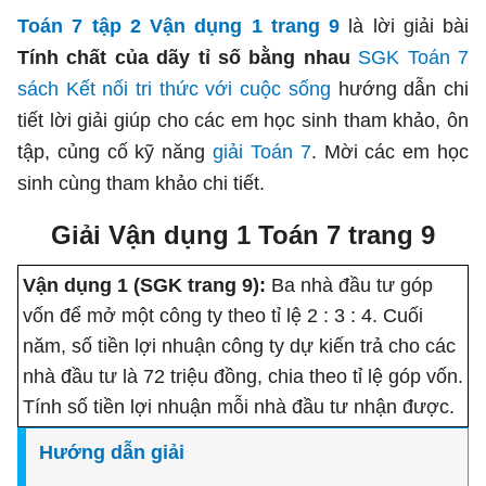
Toán 7 tập 2 Vận dụng 1 trang 9
là lời giải bài
Tính chất của dãy tỉ số bằng nhau
SGK Toán 7
sách Kết nối tri thức với cuộc sống
hướng dẫn chi
tiết lời giải giúp cho các em học sinh tham khảo, ôn
tập, củng cố kỹ năng
giải Toán 7
. Mời các em học
sinh cùng tham khảo chi tiết.
Giải Vận dụng 1 Toán 7 trang 9
Vận dụng 1 (SGK trang 9):
Ba nhà đầu tư góp
vốn để mở một công ty theo tỉ lệ 2 : 3 : 4. Cuối
năm, số tiền lợi nhuận công ty dự kiến trả cho các
nhà đầu tư là 72 triệu đồng, chia theo tỉ lệ góp vốn.
Tính số tiền lợi nhuận mỗi nhà đầu tư nhận được.
Hướng dẫn giải