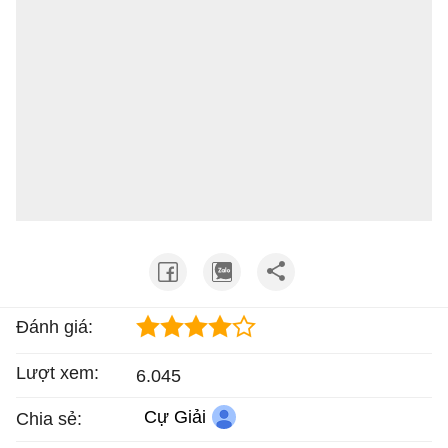
Đánh giá:
Lượt xem:
6.045
Cự Giải
Chia sẻ: