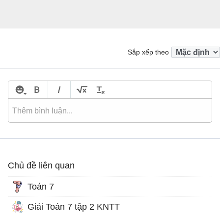
Sắp xếp theo
Chủ đề liên quan
Toán 7
Giải Toán 7 tập 2 KNTT