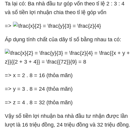
Ta lại có: Ba nhà đầu tư góp vốn theo tỉ lệ 2 : 3 : 4
và số tiền lợi nhuận chia theo tỉ lệ góp vốn
=>
Áp dụng tính chất của dãy tỉ số bằng nhau ta có:
=> x = 2 . 8 = 16 (thỏa mãn)
=> y = 3 . 8 = 24 (thỏa mãn)
=> z = 4 . 8 = 32 (thỏa mãn)
Vậy số tiền lợi nhuận ba nhà đầu tư nhận được lần
lượt là 16 triệu đồng, 24 triệu đồng và 32 triệu đồng.