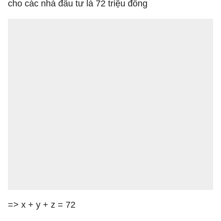
cho các nhà đầu tư là 72 triệu đồng
=> x + y + z = 72