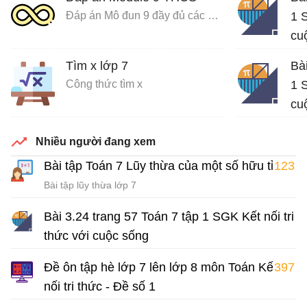
Đáp án Mô đun 9 đầy đủ các môn
1 S
cu
Giả
Tìm x lớp 7
Bà
Công thức tìm x
1 S
cu
Giả
Nhiều người đang xem
Bài tập Toán 7 Lũy thừa của một số hữu tỉ
123
Bài tập lũy thừa lớp 7
Bài 3.24 trang 57 Toán 7 tập 1 SGK Kết nối tri
thức với cuộc sống
Giải Toán 7 Kết nối tri thức
Đề ôn tập hè lớp 7 lên lớp 8 môn Toán Kết
397
nối tri thức - Đề số 1
Bài tập hè lớp 7 môn Toán có đáp án