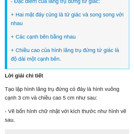
- Đặc điểm của lăng trụ đứng tứ giác:
+ Hai mặt đáy cùng là tứ giác và song song với
nhau
+ Các cạnh bên bằng nhau
+ Chiều cao của hình lăng trụ đứng tứ giác là
độ dài một cạnh bên.
L
ờ
i gi
ả
i chi ti
ế
t
Tạo lập hình lăng trụ đứng có đáy là hình vuông
cạnh 3 cm và chiều cao 5 cm như sau:
- Vẽ bốn hình chữ nhật với kích thước như hình vẽ
sau.