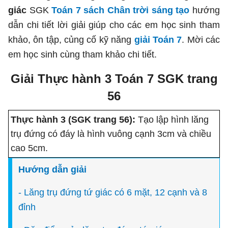
giác
SGK
Toán 7 sách Chân trời sáng tạo
hướng
dẫn chi tiết lời giải giúp cho các em học sinh tham
khảo, ôn tập, củng cố kỹ năng
giải Toán 7
. Mời các
em học sinh cùng tham khảo chi tiết.
Giải Thực hành 3 Toán 7 SGK trang
56
Thực hành 3 (SGK trang 56):
Tạo lập hình lăng
trụ đứng có đáy là hình vuông cạnh 3cm và chiều
cao 5cm.
H
ướ
ng d
ẫ
n gi
ả
i
- Lăng trụ đứng tứ giác có 6 mặt, 12 cạnh và 8
đỉnh