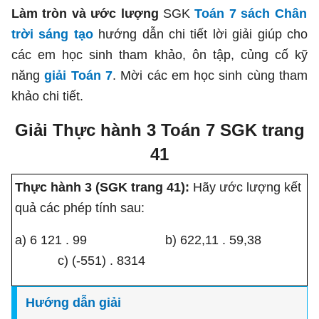
Làm tròn và ước lượng
SGK
Toán 7 sách Chân
trời sáng tạo
hướng dẫn chi tiết lời giải giúp cho
các em học sinh tham khảo, ôn tập, củng cố kỹ
năng
giải Toán 7
. Mời các em học sinh cùng tham
khảo chi tiết.
Giải Thực hành 3 Toán 7 SGK trang
41
Thực hành 3 (SGK trang 41):
Hãy ước lượng kết
quả các phép tính sau:
a) 6 121 . 99 b) 622,11 . 59,38
c) (-551) . 8314
H
ướ
ng d
ẫ
n gi
ả
i