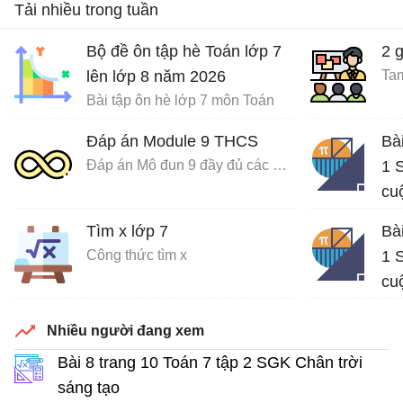
Tải nhiều trong tuần
Bộ đề ôn tập hè Toán lớp 7
2 
lên lớp 8 năm 2026
Tam
Bài tập ôn hè lớp 7 môn Toán
Đáp án Module 9 THCS
Bà
Đáp án Mô đun 9 đầy đủ các môn
1 S
cu
Giả
Tìm x lớp 7
Bà
Công thức tìm x
1 S
cu
Giả
Nhiều người đang xem
Bài 8 trang 10 Toán 7 tập 2 SGK Chân trời
sáng tạo