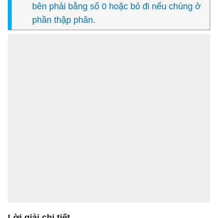
bên phải bằng số 0 hoặc bỏ đi nếu chúng ở
phần thập phân.
L
ờ
i gi
ả
i chi ti
ế
t