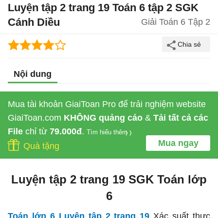
Luyện tập 2 trang 19 Toán 6 tập 2 SGK
Cánh Diều
Giải Toán 6 Tập 2
Nội dung
Mua tài khoản GiaiToan Pro để trải nghiệm website
GiaiToan.com
KHÔNG quảng cáo
&
Tải tất cả các
File
chỉ từ
79.000đ
.
Tìm hiểu thêm
Mua ngay
Quà tặng
Luyện tập 2 trang 19 SGK Toán lớp
6
Toán lớp 6 Luyện tập 2 trang 19
Xác suất thực