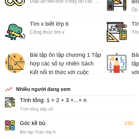
Đáp án Mô đun 9 đầy đủ các môn
lên
Ôn 
Tìm x biết lớp 6
Tín
Công thức tìm x
Tín
Bài tập ôn tập chương 1 Tập
Bà
hợp các số tự nhiên Sách
tập
Kết nối tri thức với cuộc
vớ
sống
Luy
Nhiều người đang xem
Bài tập Toán lớp 6 Sách Kết nối tri thức với cuộc sống
Tính tổng: 1 + 2 + 3 +...+ n
Tính tổng dãy số
Góc kề bù
190
Bài tập Toán lớp 6