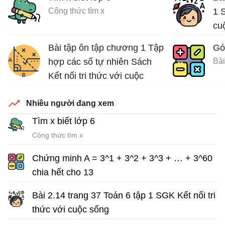
Công thức tìm x
1 S
cu
Bài tập ôn tập chương 1 Tập
Gó
hợp các số tự nhiên Sách
Bài
Kết nối tri thức với cuộc
sống
Nhiều người đang xem
Bài tập Toán lớp 6 Sách Kết nối tri thức với cuộc sống
Tìm x biết lớp 6
Công thức tìm x
Chứng minh A = 3^1 + 3^2 + 3^3 + … + 3^60
chia hết cho 13
Bài tập Toán lớp 6
Bài 2.14 trang 37 Toán 6 tập 1 SGK Kết nối tri
thức với cuộc sống
Giải Toán lớp 6 sách Kết nối tri thức với cuộc sống