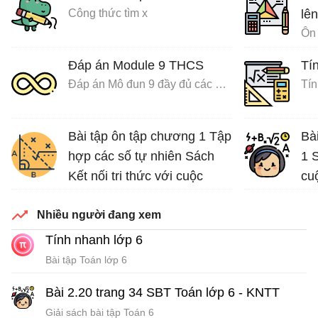
Công thức tìm x
lên
Ôn 
Đáp án Module 9 THCS
Tín
Đáp án Mô đun 9 đầy đủ các môn
Tín
Bài tập ôn tập chương 1 Tập
Bà
hợp các số tự nhiên Sách
1 S
Kết nối tri thức với cuộc
cu
sống
Nhiều người đang xem
Bài tập Toán lớp 6 Sách Kết nối tri thức với cuộc sống
Tính nhanh lớp 6
Bài tập Toán lớp 6
Bài 2.20 trang 34 SBT Toán lớp 6 - KNTT
Giải sách bài tập Toán 6