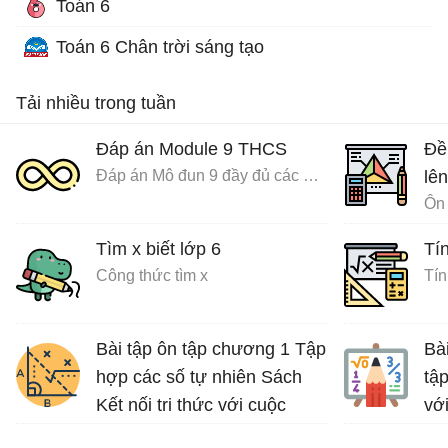
Toán 6
Toán 6 Chân trời sáng tạo
Tải nhiều trong tuần
Đáp án Module 9 THCS
Đề
Đáp án Mô đun 9 đầy đủ các môn
lên
Ôn 
Tìm x biết lớp 6
Tín
Công thức tìm x
Tín
Bài tập ôn tập chương 1 Tập
Bà
hợp các số tự nhiên Sách
tập
Kết nối tri thức với cuộc
vớ
sống
Luy