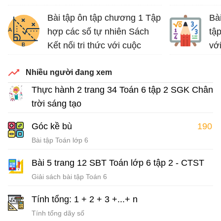
Bài tập ôn tập chương 1 Tập
Bà
hợp các số tự nhiên Sách
tập
Kết nối tri thức với cuộc
vớ
sống
Luy
Nhiều người đang xem
Bài tập Toán lớp 6 Sách Kết nối tri thức với cuộc sống
Thực hành 2 trang 34 Toán 6 tập 2 SGK Chân
trời sáng tạo
Giải Toán 6 tập 2
Góc kề bù
190
Bài tập Toán lớp 6
Bài 5 trang 12 SBT Toán lớp 6 tập 2 - CTST
Giải sách bài tập Toán 6
Tính tổng: 1 + 2 + 3 +...+ n
Tính tổng dãy số