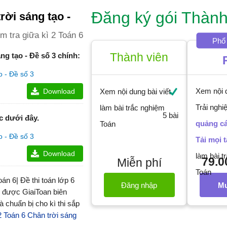
Đăng ký gói Thành
rời sáng tạo -
m tra giữa kì 2 Toán 6
Phổ 
Thành viên
áng tạo - Đề số 3 chính:
o - Đề số 3
Xem nội d
Download
Xem nội dung bài viết
Trải ngh
làm bài trắc nghiệm
c dưới đây.
quảng c
Toán
o - Đề số 3
Tải mọi t
Download
làm bài t
79.0
Miễn phí
Toán
oán 6| Đề thi toán lớp 6
Đăng nhập
Mu
hi được GiaiToan biên
à chuẩn bị cho kì thi sắp
 2 Toán 6 Chân trời sáng