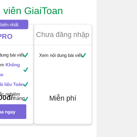
 viên GiaiToan
biến nhất
Chưa đăng nhập
PRO
ung bài viết
Xem nội dung bài viết
iệm
Không
áo
ài liệu Toán
rắc nghiệm
00đ/
Miễn phí
tháng
a ngay