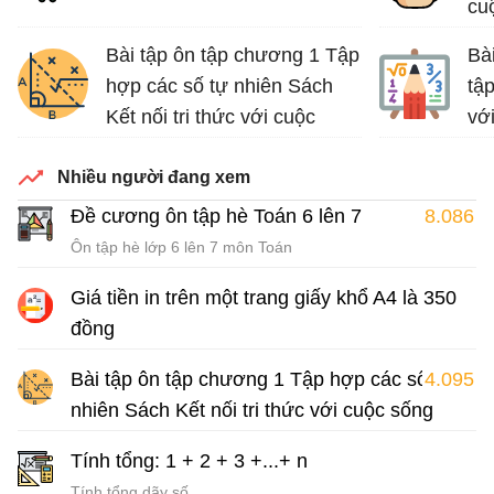
cu
Bài tập ôn tập chương 1 Tập
Bà
hợp các số tự nhiên Sách
tập
Kết nối tri thức với cuộc
vớ
sống
Luy
Nhiều người đang xem
Bài tập Toán lớp 6 Sách Kết nối tri thức với cuộc sống
Đề cương ôn tập hè Toán 6 lên 7
8.086
Ôn tập hè lớp 6 lên 7 môn Toán
Giá tiền in trên một trang giấy khổ A4 là 350
đồng
Giải Toán 6 kết nối tri thức với cuộc sống
Bài tập ôn tập chương 1 Tập hợp các số tự
4.095
nhiên Sách Kết nối tri thức với cuộc sống
Bài tập Toán lớp 6 Sách Kết nối tri thức với cuộc sống
Tính tổng: 1 + 2 + 3 +...+ n
Tính tổng dãy số