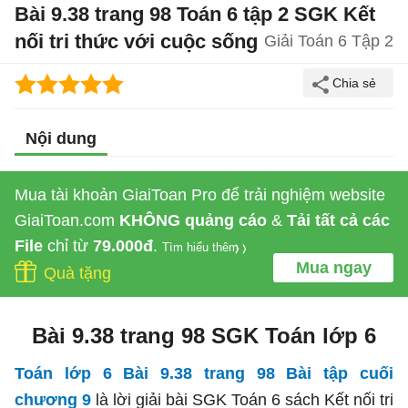
Bài 9.38 trang 98 Toán 6 tập 2 SGK Kết
nối tri thức với cuộc sống
Giải Toán 6 Tập 2
Nội dung
Mua tài khoản GiaiToan Pro để trải nghiệm website
GiaiToan.com
KHÔNG quảng cáo
&
Tải tất cả các
File
chỉ từ
79.000đ
.
Tìm hiểu thêm
Mua ngay
Quà tặng
Bài 9.38 trang 98 SGK Toán lớp 6
Toán lớp 6 Bài 9.38 trang 98 Bài tập cuối
chương 9
là lời giải bài
SGK Toán 6 sách Kết nối tri