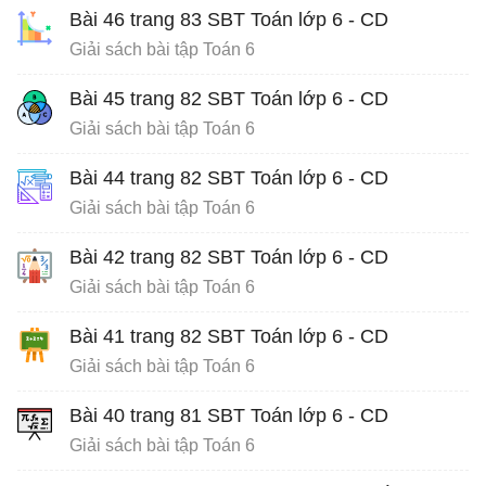
Bài 46 trang 83 SBT Toán lớp 6 - CD
Giải sách bài tập Toán 6
Bài 45 trang 82 SBT Toán lớp 6 - CD
Giải sách bài tập Toán 6
Bài 44 trang 82 SBT Toán lớp 6 - CD
Giải sách bài tập Toán 6
Bài 42 trang 82 SBT Toán lớp 6 - CD
Giải sách bài tập Toán 6
Bài 41 trang 82 SBT Toán lớp 6 - CD
Giải sách bài tập Toán 6
Bài 40 trang 81 SBT Toán lớp 6 - CD
Giải sách bài tập Toán 6