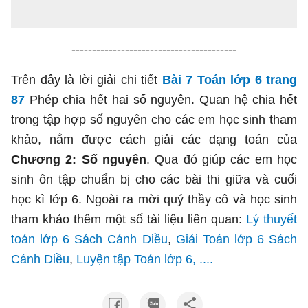
----------------------------------------
Trên đây là lời giải chi tiết
Bài 7 Toán lớp 6 trang
87
Phép chia hết hai số nguyên. Quan hệ chia hết
trong tập hợp số nguyên cho các em học sinh tham
khảo, nắm được cách giải các dạng toán của
Chương 2: Số nguyên
. Qua đó giúp các em học
sinh ôn tập chuẩn bị cho các bài thi giữa và cuối
học kì lớp 6. Ngoài ra mời quý thầy cô và học sinh
tham khảo thêm một số tài liệu liên quan:
Lý thuyết
toán lớp 6 Sách Cánh Diều
,
Giải Toán lớp 6 Sách
Cánh Diều
,
Luyện tập Toán lớp 6, ....