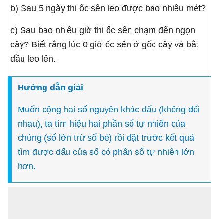
b) Sau 5 ngày thi ốc sên leo được bao nhiêu mét?
c) Sau bao nhiêu giờ thi ốc sên chạm đến ngọn
cây? Biết rằng lúc 0 giờ ốc sên ở gốc cây và bắt
đầu leo lên.
Hướng dẫn giải
Muốn cộng hai số nguyên khác dấu (không đối
nhau), ta tìm hiệu hai phần số tự nhiên của
chúng (số lớn trừ số bé) rồi đặt trước kết quả
tìm được dấu của số có phần số tự nhiên lớn
hơn.