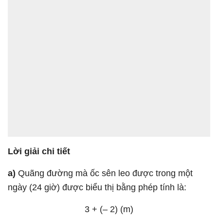
Lời giải chi tiết
a)
Quãng đường mà ốc sên leo được trong một
ngày (24 giờ) được biểu thị bằng phép tính là:
3 + (– 2) (m)