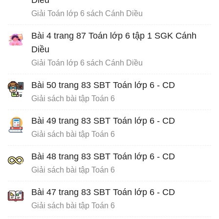
Giải Toán lớp 6 sách Cánh Diều
Bài 4 trang 87 Toán lớp 6 tập 1 SGK Cánh
Diều
Giải Toán lớp 6 sách Cánh Diều
Bài 50 trang 83 SBT Toán lớp 6 - CD
Giải sách bài tập Toán 6
Bài 49 trang 83 SBT Toán lớp 6 - CD
Giải sách bài tập Toán 6
Bài 48 trang 83 SBT Toán lớp 6 - CD
Giải sách bài tập Toán 6
Bài 47 trang 83 SBT Toán lớp 6 - CD
Giải sách bài tập Toán 6