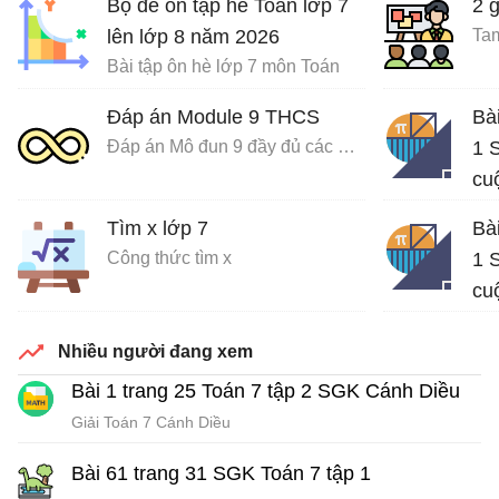
Bộ đề ôn tập hè Toán lớp 7
2 
lên lớp 8 năm 2026
Tam
Bài tập ôn hè lớp 7 môn Toán
Đáp án Module 9 THCS
Bà
Đáp án Mô đun 9 đầy đủ các môn
1 S
cu
Giả
Tìm x lớp 7
Bà
Công thức tìm x
1 S
cu
Giả
Nhiều người đang xem
Bài 1 trang 25 Toán 7 tập 2 SGK Cánh Diều
Giải Toán 7 Cánh Diều
Bài 61 trang 31 SGK Toán 7 tập 1