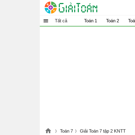
Tất cả
Toán 1
Toán 2
Toá
Toán 7
Giải Toán 7 tập 2 KNTT