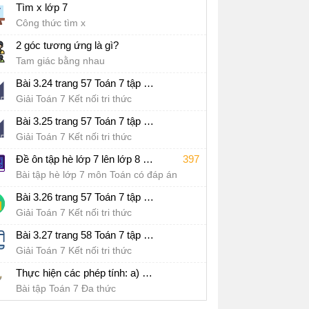
Tìm x lớp 7
Công thức tìm x
2 góc tương ứng là gì?
Tam giác bằng nhau
Bài 3.24 trang 57 Toán 7 tập 1 SGK Kết nối tri thức với cuộc sống
Giải Toán 7 Kết nối tri thức
Bài 3.25 trang 57 Toán 7 tập 1 SGK Kết nối tri thức với cuộc sống
Giải Toán 7 Kết nối tri thức
Đề ôn tập hè lớp 7 lên lớp 8 môn Toán Kết nối tri thức - Đề số 1
397
Bài tập hè lớp 7 môn Toán có đáp án
Bài 3.26 trang 57 Toán 7 tập 1 SGK Kết nối tri thức với cuộc sống
Giải Toán 7 Kết nối tri thức
Bài 3.27 trang 58 Toán 7 tập 1 SGK Kết nối tri thức với cuộc sống
Giải Toán 7 Kết nối tri thức
Thực hiện các phép tính: a) 3x(x^2 - 5x + 7); b) (x + 4)(- x^2 + 6x + 5)
Bài tập Toán 7 Đa thức