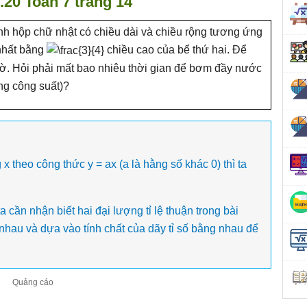
6.20 Toán 7 trang 14
nh hộp chữ nhật có chiều dài và chiều rộng tương ứng
nhất bằng
chiều cao của bể thứ hai. Để
ờ. Hỏi phải mất bao nhiêu thời gian để bơm đầy nước
ng công suất)?
x theo công thức y = ax (a là hằng số khác 0) thì ta
ta cần nhận biết hai đại lượng tỉ lệ thuận trong bài
g nhau và dựa vào tính chất của dãy tỉ số bằng nhau để