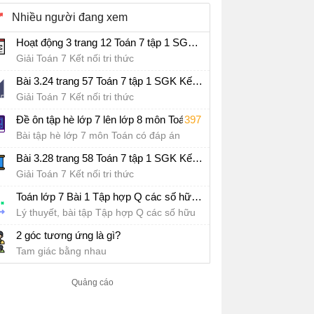
Nhiều người đang xem
Hoạt động 3 trang 12 Toán 7 tập 1 SGK Kết nối tri thức với cuộc sống
Giải Toán 7 Kết nối tri thức
Bài 3.24 trang 57 Toán 7 tập 1 SGK Kết nối tri thức với cuộc sống
Giải Toán 7 Kết nối tri thức
397
Đề ôn tập hè lớp 7 lên lớp 8 môn Toán Kết nối tri thức - Đề số 1
Bài tập hè lớp 7 môn Toán có đáp án
Bài 3.28 trang 58 Toán 7 tập 1 SGK Kết nối tri thức với cuộc sống
Giải Toán 7 Kết nối tri thức
Toán lớp 7 Bài 1 Tập hợp Q các số hữu tỉ
Lý thuyết, bài tập Tập hợp Q các số hữu
tỉ
2 góc tương ứng là gì?
Tam giác bằng nhau