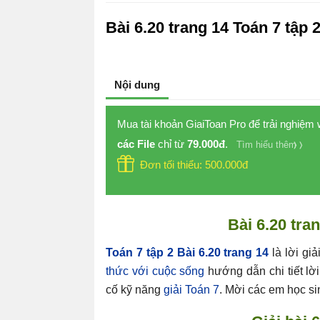
Bài 6.20 trang 14 Toán 7 tập 
Nội dung
Mua tài khoản GiaiToan Pro để trải nghiệm
các File
chỉ từ
79.000đ
.
Tìm hiểu thêm
Đơn tối thiểu: 500.000đ
Bài 6.20 tra
Toán 7 tập 2 Bài 6.20 trang 14
là lời giả
thức với cuộc sống
hướng dẫn chi tiết lời
cố kỹ năng
giải Toán 7
. Mời các em học si