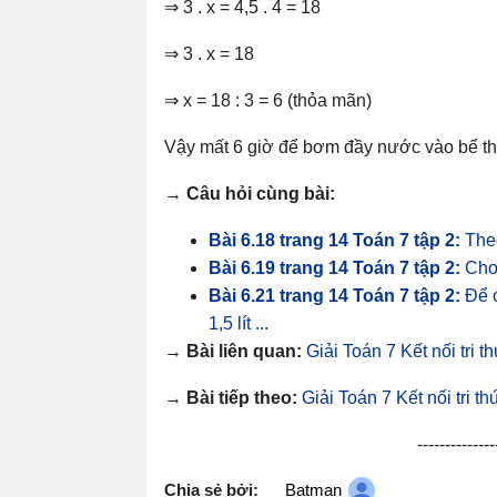
⇒ 3 . x = 4,5 . 4 = 18
⇒ 3 . x = 18
⇒ x = 18 : 3 = 6 (thỏa mãn)
Vậy mất 6 giờ để bơm đầy nước vào bể th
→ Câu hỏi cùng bài:
Bài 6.18 trang 14 Toán 7 tập 2:
Theo
Bài 6.19 trang 14 Toán 7 tập 2:
Cho 
Bài 6.21 trang 14 Toán 7 tập 2:
Để 
1,5 lít ...
→ Bài liên quan:
Giải Toán 7 Kết nối tri t
→ Bài tiếp theo:
Giải Toán 7 Kết nối tri t
--------------
Chia sẻ bởi:
Batman