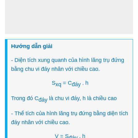
H
ướ
ng d
ẫ
n gi
ả
i
- Diện tích xung quanh của hình lăng trụ đứng
bằng chu vi đáy nhân với chiều cao.
S
= C
. h
xq
đáy
Trong đó C
là chu vi đáy, h là chiều cao
đáy
- Thể tích của hình lăng trụ đứng bằng diện tích
đáy nhân với chiều cao.
V = S
. h
đáy