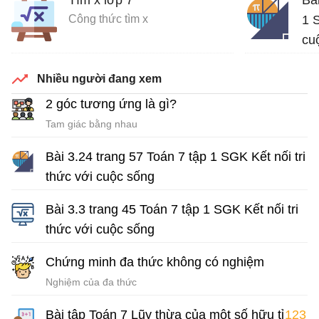
Tìm x lớp 7
Bà
Công thức tìm x
1 S
cu
Giả
Nhiều người đang xem
2 góc tương ứng là gì?
Tam giác bằng nhau
Bài 3.24 trang 57 Toán 7 tập 1 SGK Kết nối tri
thức với cuộc sống
Giải Toán 7 Kết nối tri thức
Bài 3.3 trang 45 Toán 7 tập 1 SGK Kết nối tri
thức với cuộc sống
Giải Toán 7 Kết nối tri thức
Chứng minh đa thức không có nghiệm
Nghiệm của đa thức
Bài tập Toán 7 Lũy thừa của một số hữu tỉ
123