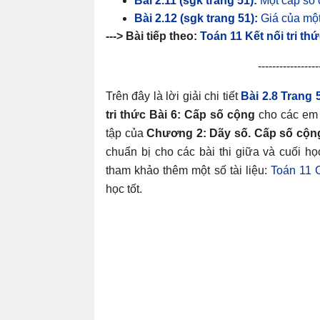
Bài 2.11 (sgk trang 51):
Một cấp số 
Bài 2.12 (sgk trang 51):
Giá của một 
---> Bài tiếp theo:
Toán 11 Kết nối tri thứ
-----------------
Trên đây là lời giải chi tiết
Bài 2.8 Trang
tri thức Bài 6: Cấp số cộng
cho các em 
tập của
Chương 2: Dãy số. Cấp số cộn
chuẩn bị cho các bài thi giữa và cuối họ
tham khảo thêm một số tài liệu:
Toán 11 C
học tốt.