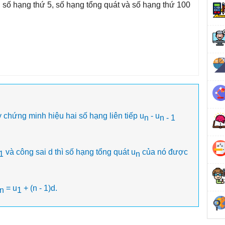
 số hạng thứ 5, số hạng tổng quát và số hạng thứ 100
y chứng minh hiệu hai số hạng liên tiếp u
- u
n
n - 1
và công sai d thì số hạng tổng quát u
của nó được
1
n
= u
+ (n - 1)d.
n
1