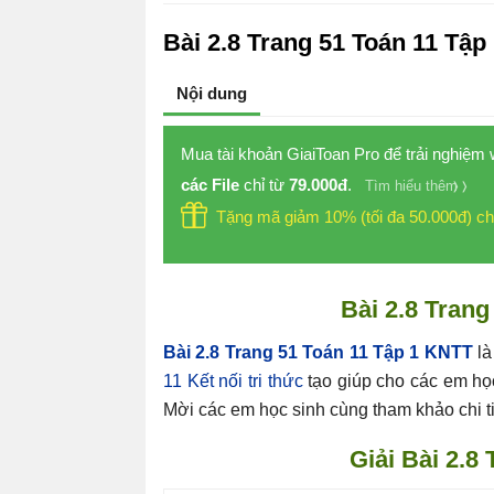
Bài 2.8 Trang 51 Toán 11 Tập 
Nội dung
Mua tài khoản GiaiToan Pro để trải nghiệm
các File
chỉ từ
79.000đ
.
Tìm hiểu thêm
Tặng mã giảm 10% (tối đa 50.000đ) ch
Bài 2.8 Trang
Bài 2.8 Trang 51 Toán 11 Tập 1 KNTT
là 
11 Kết nối tri thức
tạo giúp cho các em học
Mời các em học sinh cùng tham khảo chi ti
Giải Bài 2.8