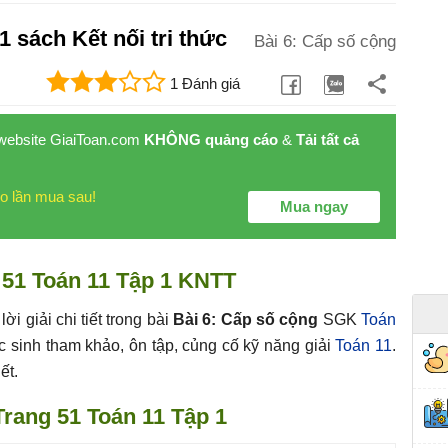
1 sách Kết nối tri thức
Bài 6: Cấp số cộng
1 Đánh giá
 website GiaiToan.com
KHÔNG quảng cáo
&
Tải tất cả
o lần mua sau!
Mua ngay
 51 Toán 11 Tập 1 KNTT
lời giải chi tiết trong bài
Bài 6: Cấp số cộng
SGK
Toán
 sinh tham khảo, ôn tập, củng cố kỹ năng giải
Toán 11
.
ết.
 Trang 51 Toán 11 Tập 1