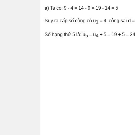
a)
Ta có: 9 - 4 = 14 - 9 = 19 - 14 = 5
Suy ra cấp số cộng có u
= 4, công sai d =
1
Số hạng thứ 5 là: u
= u
+ 5 = 19 + 5 = 2
5
4