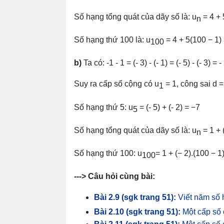
Số hạng tổng quát của dãy số là: u
= 4 + 
n
Số hạng thứ 100 là: u
= 4 + 5(100 − 1)
100
b)
Ta có: -1 - 1 = (- 3) - (- 1) = (- 5) - (- 3) = -
Suy ra cấp số cộng có u
= 1, công sai d =
1
Số hạng thứ 5: u
= (- 5) + (- 2) = −7
5
Số hạng tổng quát của dãy số là: u
= 1 + (
n
Số hạng thứ 100: u
= 1 + (− 2).(100 − 1
100
---> Câu hỏi cùng bài:
Bài 2.9 (sgk trang 51):
Viết năm số 
Bài 2.10 (sgk trang 51):
Một cấp số 