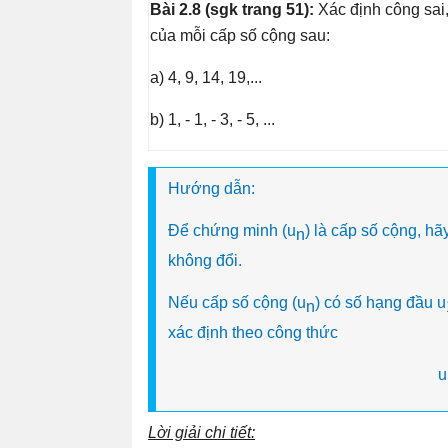
Bài 2.8 (sgk trang 51):
Xác định công sai,
của mỗi cấp số cộng sau:
a) 4, 9, 14, 19,...
b) 1, - 1, - 3, - 5, ...
Hướng dẫn:
Để chứng minh (u
) là cấp số cộng, hã
n
không đổi.
Nếu cấp số cộng (u
) có số hạng đầu u
n
xác định theo công thức
u
Lời giải chi tiết: