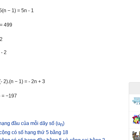
5(n − 1) = 5n - 1
 = 499
 2
 - 2
- 2).(n − 1) = - 2n + 3
) = −197
hạng đầu của mỗi dãy số (u
)
n
cộng có số hạng thứ 5 bằng 18