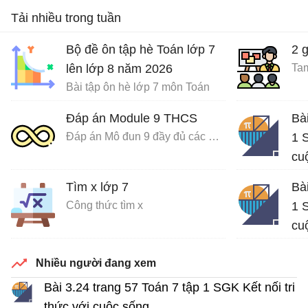
Tải nhiều trong tuần
Bộ đề ôn tập hè Toán lớp 7
2 
lên lớp 8 năm 2026
Tam
Bài tập ôn hè lớp 7 môn Toán
Đáp án Module 9 THCS
Bà
Đáp án Mô đun 9 đầy đủ các môn
1 S
cu
Giả
Tìm x lớp 7
Bà
Công thức tìm x
1 S
cu
Giả
Nhiều người đang xem
Bài 3.24 trang 57 Toán 7 tập 1 SGK Kết nối tri
thức với cuộc sống