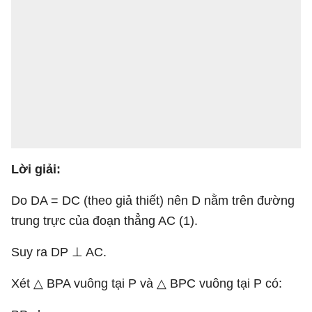
Lời giải:
Do DA = DC (theo giả thiết) nên D nằm trên đường
trung trực của đoạn thẳng AC (1).
Suy ra DP ⊥ AC.
Xét △ BPA vuông tại P và △ BPC vuông tại P có: