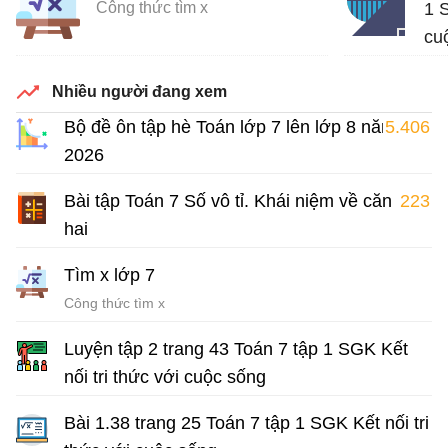
Công thức tìm x
1 S
cu
Giả
Nhiều người đang xem
Bộ đề ôn tập hè Toán lớp 7 lên lớp 8 năm
5.406
2026
Bài tập ôn hè lớp 7 môn Toán
Bài tập Toán 7 Số vô tỉ. Khái niệm về căn bậc
223
hai
Chuyên đề Toán 7
Tìm x lớp 7
Công thức tìm x
Luyện tập 2 trang 43 Toán 7 tập 1 SGK Kết
nối tri thức với cuộc sống
Giải Toán 7 Kết nối tri thức
Bài 1.38 trang 25 Toán 7 tập 1 SGK Kết nối tri