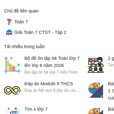
Chủ đề liên quan
Toán 7
Giải Toán 7 CTST - Tập 2
Tải nhiều trong tuần
Bộ đề ôn tập hè Toán lớp 7
2 
lên lớp 8 năm 2026
Tam
Bài tập ôn hè lớp 7 môn Toán
Đáp án Module 9 THCS
Bà
Đáp án Mô đun 9 đầy đủ các môn
1 S
cu
Giả
Tìm x lớp 7
Bà