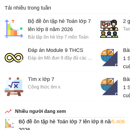
Tải nhiều trong tuần
Bộ đề ôn tập hè Toán lớp 7
2 
lên lớp 8 năm 2026
Tam
Bài tập ôn hè lớp 7 môn Toán
Đáp án Module 9 THCS
Bà
Đáp án Mô đun 9 đầy đủ các môn
1 S
cu
Giả
Tìm x lớp 7
Bà
Công thức tìm x
1 S
cu
Giả
Nhiều người đang xem
Bộ đề ôn tập hè Toán lớp 7 lên lớp 8 năm
5.406
2026