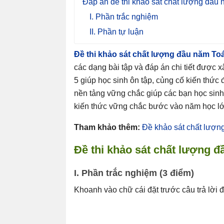
Đáp án đề thi khảo sát chất lượng đầu
I. Phần trắc nghiệm
II. Phần tự luận
Đề thi khảo sát chất lượng đầu năm Toá
các dạng bài tập và đáp án chi tiết được
5 giúp học sinh ôn tập, củng cố kiến thức
nền tảng vững chắc giúp các bạn học sinh
kiến thức vững chắc bước vào năm học lớp
Tham khảo thêm:
Đề khảo sát chất lượn
Đề
thi kh
ả
o sát ch
ấ
t l
ượ
ng
đ
I. Ph
ầ
n tr
ắ
c nghi
ệ
m (3
đ
i
ể
m)
Khoanh vào chữ cái đặt trước câu trả lời 