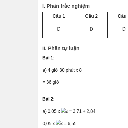
I. Ph
ầ
n tr
ắ
c nghi
ệ
m
Câu 1
Câu 2
Câu 
D
D
D
II. Ph
ầ
n t
ự
lu
ậ
n
Bài 1
:
a) 4 giờ 30 phút x 8
= 36 giờ
Bài 2:
a) 0,05 x
= 3,71 + 2,84
0,05 x
= 6,55