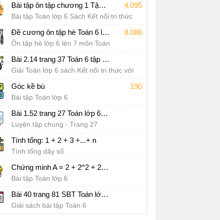
Bài tập ôn tập chương 1 Tập hợp các số tự nhiên Sách Kết nối tri thức với cuộc sống
4.095
Bài tập Toán lớp 6 Sách Kết nối tri thức
với cuộc sống
Đề cương ôn tập hè Toán 6 lên 7
8.086
Ôn tập hè lớp 6 lên 7 môn Toán
Bài 2.14 trang 37 Toán 6 tập 1 SGK Kết nối tri thức với cuộc sống
Giải Toán lớp 6 sách Kết nối tri thức với
cuộc sống
Góc kề bù
190
Bài tập Toán lớp 6
Bài 1.52 trang 27 Toán lớp 6 tập 1 SGK Kết nối tri thức với cuộc sống
Luyện tập chung - Trang 27
Tính tổng: 1 + 2 + 3 +...+ n
Tính tổng dãy số
Chứng minh A = 2 + 2^2 + 2^3 + 2^4 +…+ 2^97+ 2^98 + 2^99 chia hết cho 7
Bài tập Toán lớp 6
Bài 40 trang 81 SBT Toán lớp 6 - CD
Giải sách bài tập Toán 6