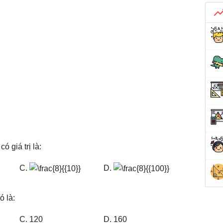
ó giá trị là:
C.
D.
ó là:
C. 120
D. 160