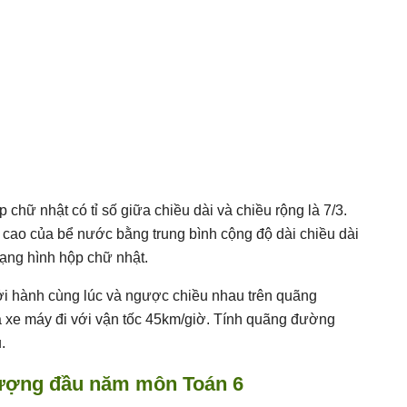
chữ nhật có tỉ số giữa chiều dài và chiều rộng là 7/3.
 cao của bể nước bằng trung bình cộng độ dài chiều dài
dạng hình hộp chữ nhật.
ởi hành cùng lúc và ngược chiều nhau trên quãng
à xe máy đi với vận tốc 45km/giờ. Tính quãng đường
.
ượ
ng
đầ
u n
ă
m môn Toán 6