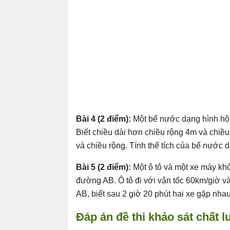
Bài 4 (2 điểm):
Một bể nước dạng hình hộp 
Biết chiều dài hơn chiều rộng 4m và chiều
và chiều rộng. Tính thể tích của bể nước 
Bài 5 (2 điểm):
Một ô tô và một xe máy kh
đường AB. Ô tô đi với vận tốc 60km/giờ v
AB, biết sau 2 giờ 20 phút hai xe gặp nhau
Đ
áp án
đề
thi kh
ả
o sát ch
ấ
t l