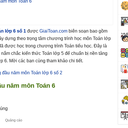
 năm môn Toán 6
n lớp 6 số 1
được
GiaiToan.com
biên soạn bao gồm
 xây dựng theo trọng tâm chương trình học môn Toán lớp
 đã được học trong chương trình Toán tiểu học. Đây là
 nắm chắc kiến thức Toán lớp 5 để chuẩn bị nền tảng
 6. Mời các bạn cùng tham khảo chi tiết.
g đầu năm môn Toán lớp 6 số 2
ầ
u n
ă
m môn Toán 6
đúng