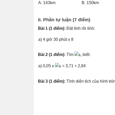
A. 143km
B. 150km
II. Ph
ầ
n t
ự
lu
ậ
n (7
đ
i
ể
m)
Bài 1 (1 điểm):
Đặt tính rồi tính:
a) 4 giờ 30 phút x 8
Bài 2 (1 điểm):
Tìm
, biết:
a) 0,05 x
= 3,71 + 2,84
Bài 3 (1 điểm):
Tính diện tích của hình tr