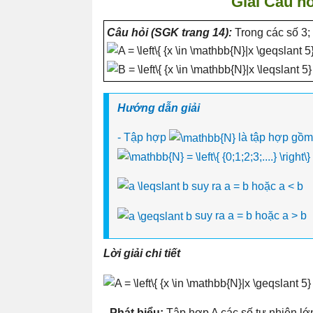
Giải Câu hỏ
Câu hỏi (SGK trang 14):
Trong các số 3; 
Hướng dẫn giải
- Tập hợp
là tập hợp gồm c
suy ra a = b hoặc a < b
suy ra a = b hoặc a > b
Lời giải chi tiết
- Phát biểu:
Tập hợp A các số tự nhiên l