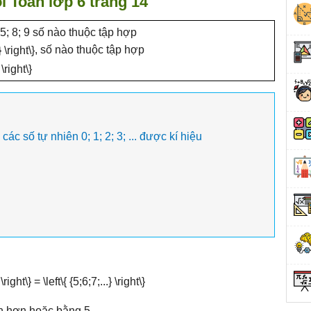
i Toán lớp 6 trang 14
5; 8; 9 số nào thuộc tập hợp
, số nào thuộc tập hợp
ác số tự nhiên 0; 1; 2; 3; ... được kí hiệu
ớn hơn hoặc bằng 5