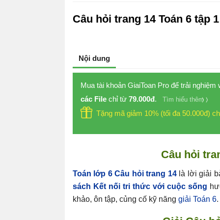
Câu hỏi trang 14 Toán 6 tập 
Nội dung
Mua tài khoản GiaiToan Pro để trải nghiệm
các File
chỉ từ
79.000đ
.
Tìm hiểu thêm
Tặng mã giảm 10% (tối đa 50.000đ) ch
Câu hỏi tra
Toán lớp 6 Câu hỏi trang 14
là lời giải b
sách Kết nối tri thức với cuộc sống
hướ
khảo, ôn tập, củng cố kỹ năng
giải Toán 6