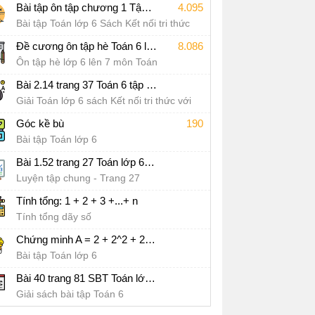
Bài tập ôn tập chương 1 Tập hợp các số tự nhiên Sách Kết nối tri thức với cuộc sống
4.095
Bài tập Toán lớp 6 Sách Kết nối tri thức
với cuộc sống
Đề cương ôn tập hè Toán 6 lên 7
8.086
Ôn tập hè lớp 6 lên 7 môn Toán
Bài 2.14 trang 37 Toán 6 tập 1 SGK Kết nối tri thức với cuộc sống
Giải Toán lớp 6 sách Kết nối tri thức với
cuộc sống
Góc kề bù
190
Bài tập Toán lớp 6
Bài 1.52 trang 27 Toán lớp 6 tập 1 SGK Kết nối tri thức với cuộc sống
Luyện tập chung - Trang 27
Tính tổng: 1 + 2 + 3 +...+ n
Tính tổng dãy số
Chứng minh A = 2 + 2^2 + 2^3 + 2^4 +…+ 2^97+ 2^98 + 2^99 chia hết cho 7
Bài tập Toán lớp 6
Bài 40 trang 81 SBT Toán lớp 6 - CD
Giải sách bài tập Toán 6