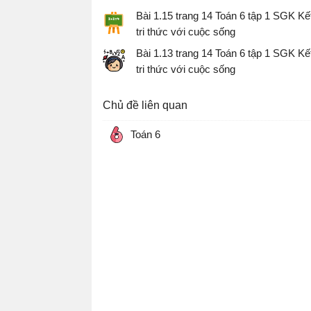
Bài 1.15 trang 14 Toán 6 tập 1 SGK Kết
tri thức với cuộc sống
Giải Toán lớp 6 sách Kết nối tri thức vớ
Bài 1.13 trang 14 Toán 6 tập 1 SGK Kết
sống
tri thức với cuộc sống
Giải Toán lớp 6 sách Kết nối tri thức vớ
sống
Chủ đề liên quan
Toán 6