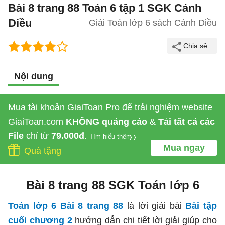
Bài 8 trang 88 Toán 6 tập 1 SGK Cánh
Diều
Giải Toán lớp 6 sách Cánh Diều
Nội dung
Mua tài khoản GiaiToan Pro để trải nghiệm website
GiaiToan.com
KHÔNG quảng cáo
&
Tải tất cả các
File
chỉ từ
79.000đ
.
Tìm hiểu thêm
Mua ngay
Quà tặng
Bài 8 trang 88 SGK Toán lớp 6
Toán lớp 6 Bài 8 trang 88
là lời giải bài
Bài tập
cuối chương 2
hướng dẫn chi tiết lời giải giúp cho