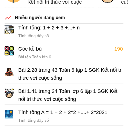
Kết nối tri thức với cuộc
cu
sống
Nhiều người đang xem
Bài tập Toán lớp 6 Sách Kết nối tri thức với cuộc sống
Tính tổng: 1 + 2 + 3 +...+ n
Tính tổng dãy số
Góc kề bù
190
Bài tập Toán lớp 6
Bài 2.28 trang 43 Toán 6 tập 1 SGK Kết nối tri
thức với cuộc sống
Giải Toán lớp 6 sách Kết nối tri thức
Bài 1.41 trang 24 Toán lớp 6 tập 1 SGK Kết
nối tri thức với cuộc sống
Giải Toán lớp 6 sách Kết nối tri thức với cuộc sống
Tính tổng A = 1 + 2 + 2^2 +....+ 2^2021
Tính tổng dãy số