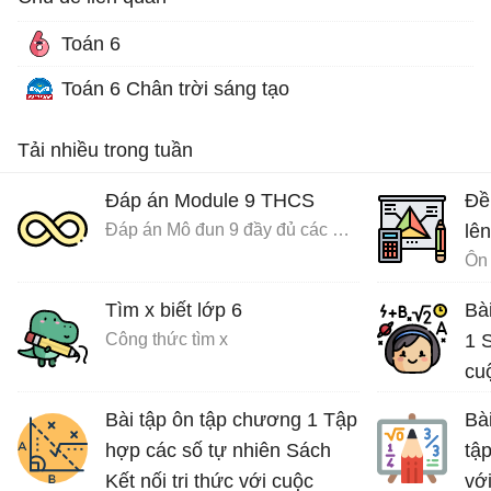
Toán 6
Toán 6 Chân trời sáng tạo
Tải nhiều trong tuần
Đáp án Module 9 THCS
Đề
Đáp án Mô đun 9 đầy đủ các môn
lên
Ôn 
Tìm x biết lớp 6
Bà
Công thức tìm x
1 S
cu
Bài tập ôn tập chương 1 Tập
Bà
hợp các số tự nhiên Sách
tập
Kết nối tri thức với cuộc
vớ