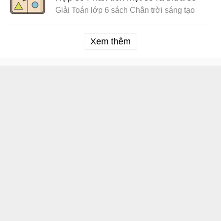
Giải Toán lớp 6 sách Chân trời sáng tạo
nguyên tố Sách Chân trời sáng tạo
Xem thêm