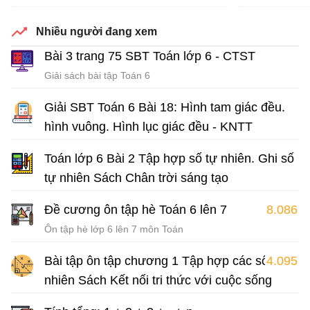
sống
Luy
Nhiều người đang xem
Bài tập Toán lớp 6 Sách Kết nối tri thức với cuộc sống
Bài 3 trang 75 SBT Toán lớp 6 - CTST
Giải sách bài tập Toán 6
Giải SBT Toán 6 Bài 18: Hình tam giác đều.
hình vuông. Hình lục giác đều - KNTT
Giải sách bài tập Toán 6
Toán lớp 6 Bài 2 Tập hợp số tự nhiên. Ghi số
tự nhiên Sách Chân trời sáng tạo
Lý thuyết Toán lớp 6 tập 1
Đề cương ôn tập hè Toán 6 lên 7
8.086
Ôn tập hè lớp 6 lên 7 môn Toán
Bài tập ôn tập chương 1 Tập hợp các số tự
4.095
nhiên Sách Kết nối tri thức với cuộc sống
Bài tập Toán lớp 6 Sách Kết nối tri thức với cuộc sống