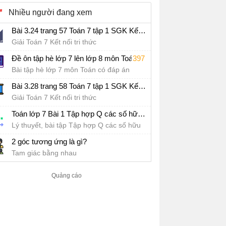
Nhiều người đang xem
Bài 3.24 trang 57 Toán 7 tập 1 SGK Kết nối tri thức với cuộc sống
Giải Toán 7 Kết nối tri thức
397
Đề ôn tập hè lớp 7 lên lớp 8 môn Toán Kết nối tri thức - Đề số 1
Bài tập hè lớp 7 môn Toán có đáp án
Bài 3.28 trang 58 Toán 7 tập 1 SGK Kết nối tri thức với cuộc sống
Giải Toán 7 Kết nối tri thức
Toán lớp 7 Bài 1 Tập hợp Q các số hữu tỉ
Lý thuyết, bài tập Tập hợp Q các số hữu
tỉ
2 góc tương ứng là gì?
Tam giác bằng nhau