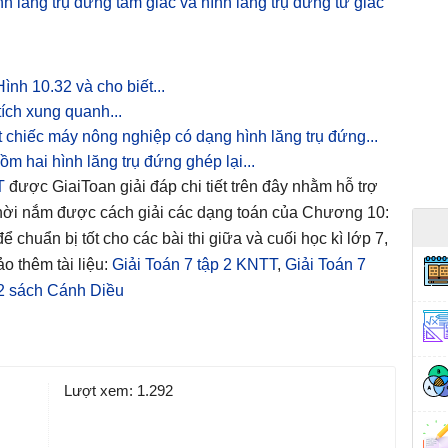
nh lăng trụ đứng tam giác và hình lăng trụ đứng tứ giác
ình 10.32 và cho biết...
tích xung quanh...
 chiếc máy nông nghiệp có dạng hình lăng trụ đứng...
ồm hai hình lăng trụ đứng ghép lại...
T
được GiaiToan giải đáp chi tiết trên đây nhằm hỗ trợ
thời nắm được cách giải các dạng toán của Chương 10:
ể chuẩn bị tốt cho các bài thi giữa và cuối học kì lớp 7,
o thêm tài liệu:
Giải Toán 7 tập 2 KNTT
,
Giải Toán 7
 2 sách Cánh Diều
Lượt xem:
1.292