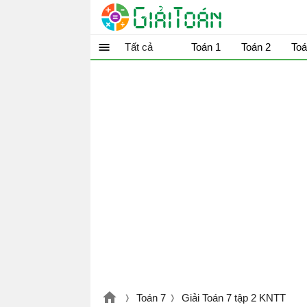
Tất cả
Toán 1
Toán 2
Toá
Toán 7
Giải Toán 7 tập 2 KNTT