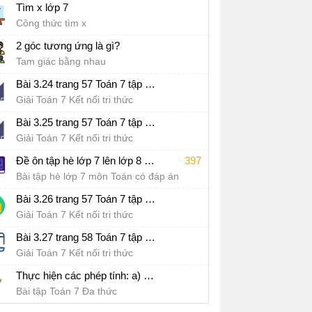
Tìm x lớp 7
Công thức tìm x
2 góc tương ứng là gì?
Tam giác bằng nhau
Bài 3.24 trang 57 Toán 7 tập 1 SGK Kết nối tri thức với cuộc sống
Giải Toán 7 Kết nối tri thức
Bài 3.25 trang 57 Toán 7 tập 1 SGK Kết nối tri thức với cuộc sống
Giải Toán 7 Kết nối tri thức
Đề ôn tập hè lớp 7 lên lớp 8 môn Toán Kết nối tri thức - Đề số 1
397
Bài tập hè lớp 7 môn Toán có đáp án
Bài 3.26 trang 57 Toán 7 tập 1 SGK Kết nối tri thức với cuộc sống
Giải Toán 7 Kết nối tri thức
Bài 3.27 trang 58 Toán 7 tập 1 SGK Kết nối tri thức với cuộc sống
Giải Toán 7 Kết nối tri thức
Thực hiện các phép tính: a) 3x(x^2 - 5x + 7); b) (x + 4)(- x^2 + 6x + 5)
Bài tập Toán 7 Đa thức