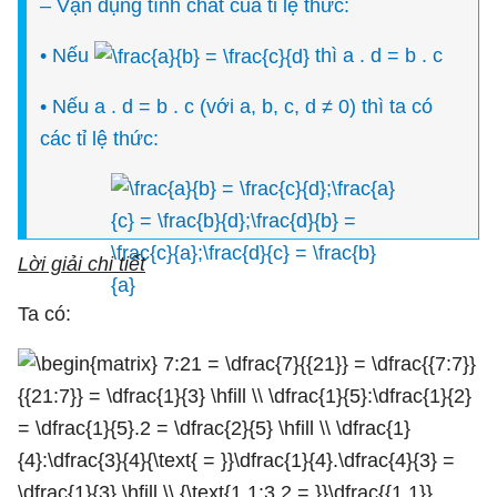
– Vận dụng tính chất của tỉ lệ thức:
• Nếu
thì a . d = b . c
• Nếu a . d = b . c (với a, b, c, d ≠ 0) thì ta có
các tỉ lệ thức:
Lời giải chi tiết
Ta có: