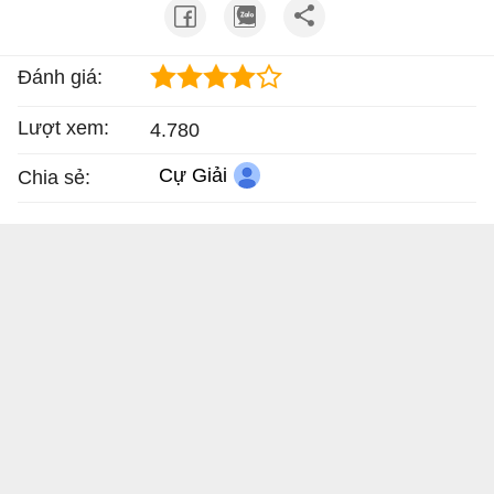
Đánh giá:
Lượt xem:
4.780
Cự Giải
Chia sẻ: