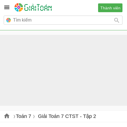
Thành viên
Toán 7
Giải Toán 7 CTST - Tập 2