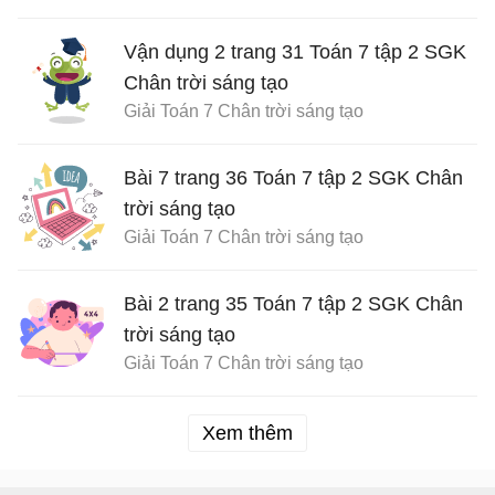
Vận dụng 2 trang 31 Toán 7 tập 2 SGK
Chân trời sáng tạo
Giải Toán 7 Chân trời sáng tạo
Bài 7 trang 36 Toán 7 tập 2 SGK Chân
trời sáng tạo
Giải Toán 7 Chân trời sáng tạo
Bài 2 trang 35 Toán 7 tập 2 SGK Chân
trời sáng tạo
Giải Toán 7 Chân trời sáng tạo
Xem thêm