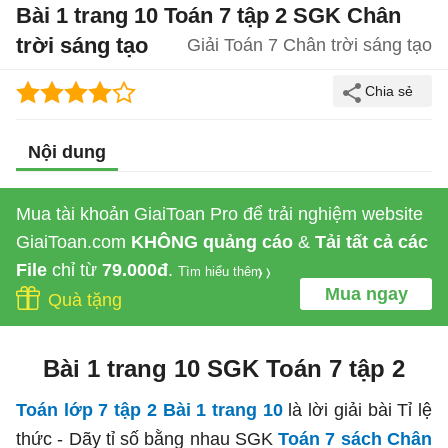
Bài 1 trang 10 Toán 7 tập 2 SGK Chân
trời sáng tạo
Giải Toán 7 Chân trời sáng tạo
Nội dung
Mua tài khoản GiaiToan Pro để trải nghiệm website
GiaiToan.com
KHÔNG quảng cáo
&
Tải tất cả các
File
chỉ từ
79.000đ
.
Tìm hiểu thêm
Mua ngay
Quà tặng
Bài 1 trang 10 SGK Toán 7 tập 2
Toán lớp 7 tập 2 Bài 1 trang 10
là lời giải bài
Tỉ lệ
thức - Dãy tỉ số bằng nhau
SGK
Toán 7 sách Chân