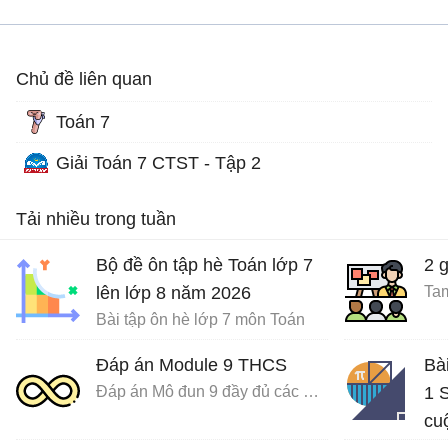
Chủ đề liên quan
Toán 7
Giải Toán 7 CTST - Tập 2
Tải nhiều trong tuần
Bộ đề ôn tập hè Toán lớp 7
2 
lên lớp 8 năm 2026
Tam
Bài tập ôn hè lớp 7 môn Toán
Đáp án Module 9 THCS
Bà
Đáp án Mô đun 9 đầy đủ các môn
1 S
cu
Giả