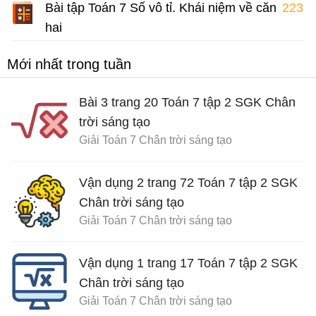
Bài tập Toán 7 Số vô tỉ. Khái niệm về căn bậc
223
hai
Chuyên đề Toán 7
Mới nhất trong tuần
Bài 3 trang 20 Toán 7 tập 2 SGK Chân
trời sáng tạo
Giải Toán 7 Chân trời sáng tạo
Vận dụng 2 trang 72 Toán 7 tập 2 SGK
Chân trời sáng tạo
Giải Toán 7 Chân trời sáng tạo
Vận dụng 1 trang 17 Toán 7 tập 2 SGK
Chân trời sáng tạo
Giải Toán 7 Chân trời sáng tạo