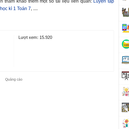
nh tham khảo thêm một số tài liệu liên quan:
Luyện tập
 học kì 1 Toán 7
, ....
Lượt xem:
15.920