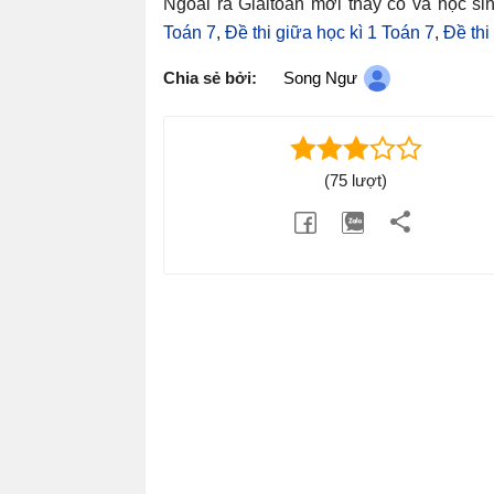
Ngoài ra Giaitoan mời thầy cô và học si
Toán 7
,
Đề thi giữa học kì 1 Toán 7
,
Đề thi
Chia sẻ bởi:
Song Ngư
(75 lượt)