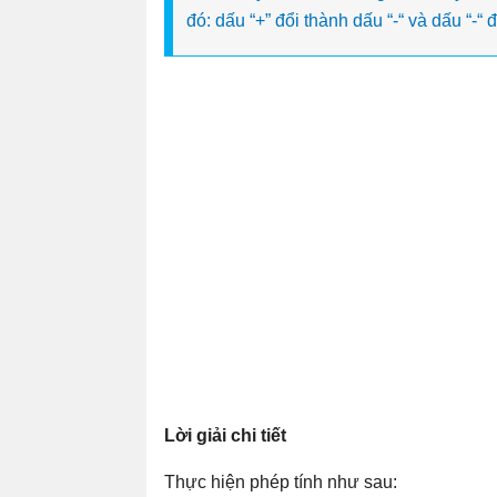
đó: dấu “+” đổi thành dấu “-“ và dấu “-“ 
Lời giải chi tiết
Thực hiện phép tính như sau: