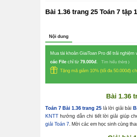
Bài 1.36 trang 25 Toán 7 tập 
Nội dung
Mua tài khoản GiaiToan Pro để trải nghiệm
các File
chỉ từ
79.000đ
.
Tìm hiểu thêm
Tặng mã giảm 10% (tối đa 50.000đ) ch
Bài 1.36 
Toán 7 Bài 1.36 trang 25
là lời giải bài
B
KNTT
hướng dẫn chi tiết lời giải giúp c
giải Toán 7
. Mời các em học sinh cùng tham