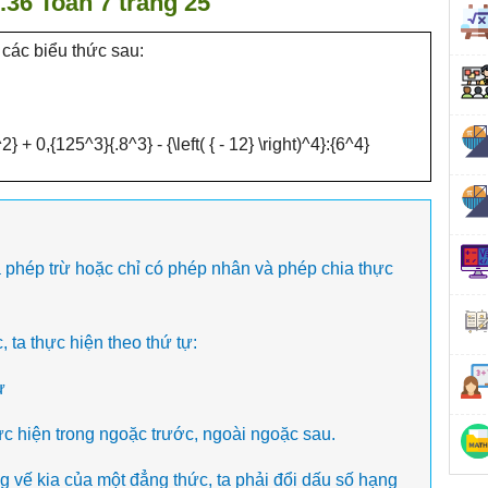
1.36 Toán 7 trang 25
a các biểu thức sau:
à phép trừ hoặc chỉ có phép nhân và phép chia thực
 ta thực hiện theo thứ tự:
ừ
ực hiện trong ngoặc trước, ngoài ngoặc sau.
g vế kia của một đẳng thức, ta phải đổi dấu số hạng