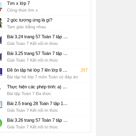
Tìm x lớp 7
Công thức tìm x
2 góc tương ứng là gì?
Tam giác bằng nhau
Bài 3.24 trang 57 Toán 7 tập 1 SGK Kết nối tri thức với cuộc sống
Giải Toán 7 Kết nối tri thức
Bài 3.25 trang 57 Toán 7 tập 1 SGK Kết nối tri thức với cuộc sống
Giải Toán 7 Kết nối tri thức
Đề ôn tập hè lớp 7 lên lớp 8 môn Toán Kết nối tri thức - Đề số 1
397
Bài tập hè lớp 7 môn Toán có đáp án
Thực hiện các phép tính: a) 3x(x^2 - 5x + 7); b) (x + 4)(- x^2 + 6x + 5)
Bài tập Toán 7 Đa thức
Bài 2.5 trang 28 Toán 7 tập 1 SGK Kết nối tri thức với cuộc sống
Giải Toán 7 Kết nối tri thức
Bài 3.26 trang 57 Toán 7 tập 1 SGK Kết nối tri thức với cuộc sống
Giải Toán 7 Kết nối tri thức