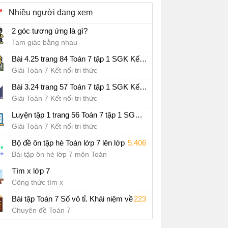
Nhiều người đang xem
2 góc tương ứng là gì?
Tam giác bằng nhau
Bài 4.25 trang 84 Toán 7 tập 1 SGK Kết nối tri thức với cuộc sống
Giải Toán 7 Kết nối tri thức
Bài 3.24 trang 57 Toán 7 tập 1 SGK Kết nối tri thức với cuộc sống
Giải Toán 7 Kết nối tri thức
Luyện tập 1 trang 56 Toán 7 tập 1 SGK Kết nối tri thức với cuộc sống
Giải Toán 7 Kết nối tri thức
5.406
Bộ đề ôn tập hè Toán lớp 7 lên lớp 8 năm 2026
Bài tập ôn hè lớp 7 môn Toán
Tìm x lớp 7
Công thức tìm x
223
Bài tập Toán 7 Số vô tỉ. Khái niệm về căn bậc hai
Chuyên đề Toán 7