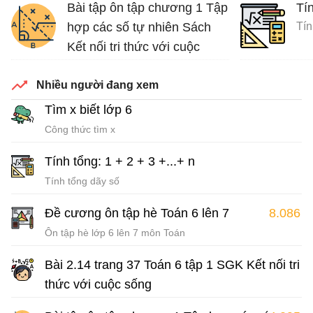
Bài tập ôn tập chương 1 Tập
Tín
hợp các số tự nhiên Sách
Tín
Kết nối tri thức với cuộc
sống
Nhiều người đang xem
Bài tập Toán lớp 6 Sách Kết nối tri thức với cuộc sống
Tìm x biết lớp 6
Công thức tìm x
Tính tổng: 1 + 2 + 3 +...+ n
Tính tổng dãy số
Đề cương ôn tập hè Toán 6 lên 7
8.086
Ôn tập hè lớp 6 lên 7 môn Toán
Bài 2.14 trang 37 Toán 6 tập 1 SGK Kết nối tri
thức với cuộc sống
Giải Toán lớp 6 sách Kết nối tri thức với cuộc sống