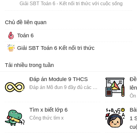
Giải SBT Toán 6 - Kết nối tri thức với cuộc sống
Chủ đề liên quan
Toán 6
Giải SBT Toán 6 Kết nối tri thức
Tải nhiều trong tuần
Đáp án Module 9 THCS
Đề
Đáp án Mô đun 9 đầy đủ các môn
lên
Ôn 
Tìm x biết lớp 6
Bà
Công thức tìm x
1 S
cu