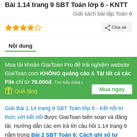
Bài 1.14 trang 9 SBT Toán lớp 6 - KNTT
Giải sách bài tập Toán 6
Nội dung
Mua tài khoản GiaiToan Pro để trải nghiệm website
GiaiToan.com
KHÔNG quảng cáo
&
Tải tất cả các
File
chỉ từ
79.000đ
.
Tìm hiểu thêm
Mua ngay
Quà tặng
Giải Bài 1.14 trang 9 SBT Toán lớp 6 - Kết nối tri
thức với kết nối
được GiaiToan biên soạn và đăng
tải. Hướng dẫn các em trả lời câu hỏi 1.14 trang 9
nằm trong
Bài 2 SBT Toán 6: Cách ghi số tự