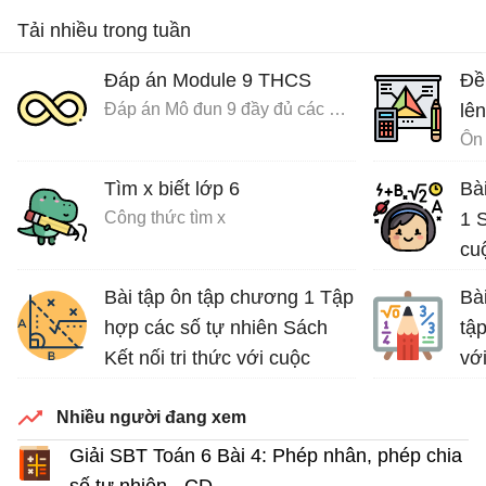
Tải nhiều trong tuần
Đáp án Module 9 THCS
Đề
Đáp án Mô đun 9 đầy đủ các môn
lên
Ôn 
Tìm x biết lớp 6
Bà
Công thức tìm x
1 S
cu
Bài tập ôn tập chương 1 Tập
Bà
hợp các số tự nhiên Sách
tập
Kết nối tri thức với cuộc
vớ
sống
Luy
Nhiều người đang xem
Bài tập Toán lớp 6 Sách Kết nối tri thức với cuộc sống
Giải SBT Toán 6 Bài 4: Phép nhân, phép chia