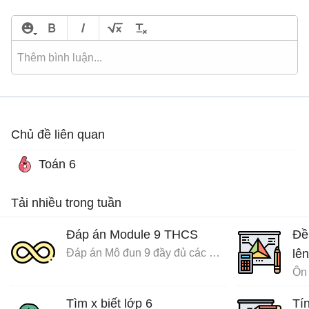
Chủ đề liên quan
Toán 6
Tải nhiều trong tuần
Đáp án Module 9 THCS
Đề
Đáp án Mô đun 9 đầy đủ các môn
lên
Ôn 
Tìm x biết lớp 6
Tín