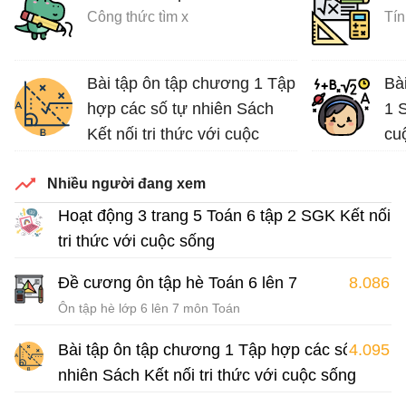
Công thức tìm x
Tín
Bài tập ôn tập chương 1 Tập
Bà
hợp các số tự nhiên Sách
1 S
Kết nối tri thức với cuộc
cu
sống
Nhiều người đang xem
Bài tập Toán lớp 6 Sách Kết nối tri thức với cuộc sống
Hoạt động 3 trang 5 Toán 6 tập 2 SGK Kết nối
tri thức với cuộc sống
Giải Toán 6 Kết nối tri thức
Đề cương ôn tập hè Toán 6 lên 7
8.086
Ôn tập hè lớp 6 lên 7 môn Toán
Bài tập ôn tập chương 1 Tập hợp các số tự
4.095
nhiên Sách Kết nối tri thức với cuộc sống
Bài tập Toán lớp 6 Sách Kết nối tri thức với cuộc sống