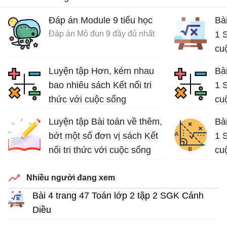
Đáp án Module 9 tiểu học
Bài
Đáp án Mô đun 9 đầy đủ nhất
1 S
cu
Luyện tập Hơn, kém nhau
Bài
bao nhiêu sách Kết nối tri
1 S
thức với cuộc sống
cu
Bài tập Toán lớp 2
Giả
Luyện tập Bài toán về thêm,
Bài
bớt một số đơn vị sách Kết
1 S
nối tri thức với cuộc sống
cu
Bài tập Toán lớp 2
Nhiều người đang xem
Bài 4 trang 47 Toán lớp 2 tập 2 SGK Cánh
Diều
Giải Toán lớp 2