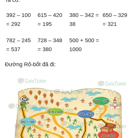
Ta có:
392 – 100
615 – 420
380 – 342 =
650 – 329
= 292
= 195
38
= 321
782 – 245
728 – 348
500 + 500 =
= 537
= 380
1000
Đường Rô-bốt đã đi: