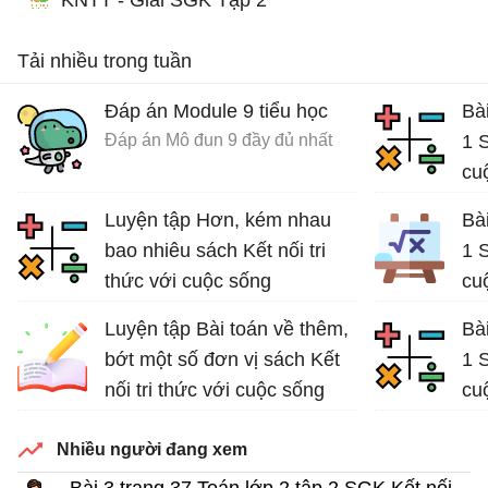
Tải nhiều trong tuần
Đáp án Module 9 tiểu học
Bài
Đáp án Mô đun 9 đầy đủ nhất
1 S
cu
Giả
Luyện tập Hơn, kém nhau
Bài
bao nhiêu sách Kết nối tri
1 S
thức với cuộc sống
cu
Bài tập Toán lớp 2
Luyện tập Bài toán về thêm,
Bài
bớt một số đơn vị sách Kết
1 S
nối tri thức với cuộc sống
cu
Bài tập Toán lớp 2
Giả
Nhiều người đang xem
Bài 3 trang 37 Toán lớp 2 tập 2 SGK Kết nối