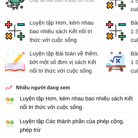
Đáp án Mô đun 9 đầy đủ nhất
1 S
cu
Giả
Luyện tập Hơn, kém nhau
Bài
bao nhiêu sách Kết nối tri
1 S
thức với cuộc sống
cu
Bài tập Toán lớp 2
Giả
Luyện tập Bài toán về thêm,
Bài
bớt một số đơn vị sách Kết
1 S
nối tri thức với cuộc sống
cu
Bài tập Toán lớp 2
Nhiều người đang xem
Luyện tập Hơn, kém nhau bao nhiêu sách Kết
nối tri thức với cuộc sống
Bài tập Toán lớp 2
Luyện tập Các thành phần của phép cộng,
phép trừ
Bài tập Toán lớp 2 sách Kết nối tri thức với cuộc sống